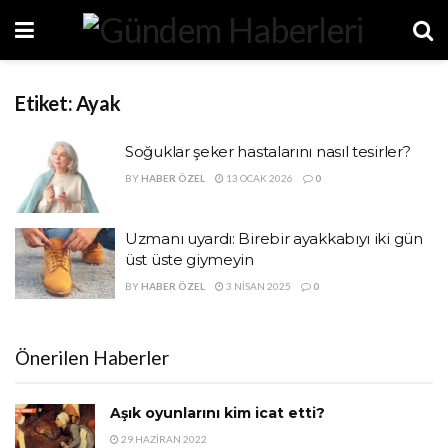
Etiket:
Ayak
Soğuklar şeker hastalarını nasıl tesirler?
BY
HABER ÖZEL
13 OCAK 2026
0
Uzmanı uyardı: Birebir ayakkabıyı iki gün
üst üste giymeyin
BY
HABER ÖZEL
3 NISAN 2025
0
Önerilen Haberler
Aşık oyunlarını kim icat etti?
29 HAZIRAN 2022