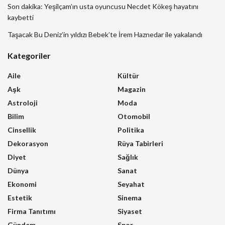
Son dakika: Yeşilçam’ın usta oyuncusu Necdet Kökeş hayatını
kaybetti
Taşacak Bu Deniz’in yıldızı Bebek’te İrem Haznedar ile yakalandı
Kategoriler
Aile
Kültür
Aşk
Magazin
Astroloji
Moda
Bilim
Otomobil
Cinsellik
Politika
Dekorasyon
Rüya Tabirleri
Diyet
Sağlık
Dünya
Sanat
Ekonomi
Seyahat
Estetik
Sinema
Firma Tanıtımı
Siyaset
Gündem
Spor