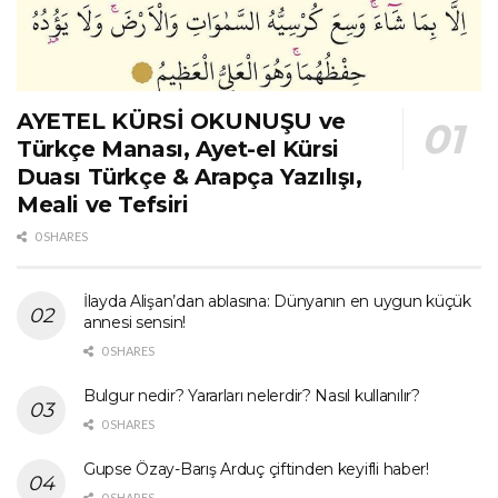
AYETEL KÜRSİ OKUNUŞU ve
Türkçe Manası, Ayet-el Kürsi
Duası Türkçe & Arapça Yazılışı,
Meali ve Tefsiri
0 SHARES
İlayda Alişan’dan ablasına: Dünyanın en uygun küçük
annesi sensin!
0 SHARES
Bulgur nedir? Yararları nelerdir? Nasıl kullanılır?
0 SHARES
Gupse Özay-Barış Arduç çiftinden keyifli haber!
0 SHARES