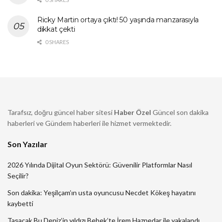
Ricky Martin ortaya çıktı! 50 yaşında manzarasıyla
dikkat çekti
0 SHARES
Tarafsız, doğru güncel haber sitesi
Haber Özel
Güncel son dakika
haberleri ve Gündem haberleri ile hizmet vermektedir.
Son Yazılar
2026 Yılında Dijital Oyun Sektörü: Güvenilir Platformlar Nasıl
Seçilir?
Son dakika: Yeşilçam’ın usta oyuncusu Necdet Kökeş hayatını
kaybetti
Taşacak Bu Deniz’in yıldızı Bebek’te İrem Haznedar ile yakalandı