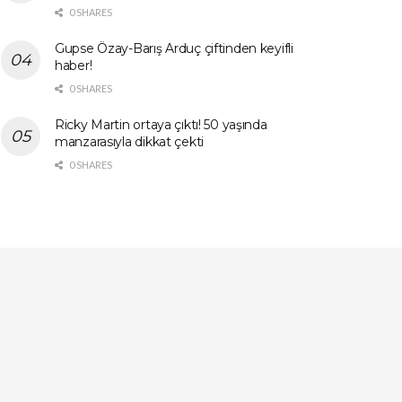
0 SHARES
Gupse Özay-Barış Arduç çiftinden keyifli
haber!
0 SHARES
Ricky Martin ortaya çıktı! 50 yaşında
manzarasıyla dikkat çekti
0 SHARES