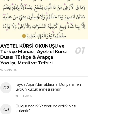
AYETEL KÜRSİ OKUNUŞU ve
Türkçe Manası, Ayet-el Kürsi
Duası Türkçe & Arapça
Yazılışı, Meali ve Tefsiri
0 SHARES
İlayda Alişan’dan ablasına: Dünyanın en
uygun küçük annesi sensin!
0 SHARES
Bulgur nedir? Yararları nelerdir? Nasıl
kullanılır?