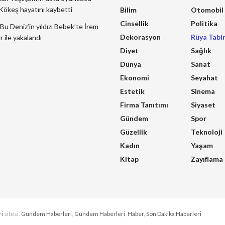
ökeş hayatını kaybetti
Bilim
Otomobil
Cinsellik
Politika
Bu Deniz’in yıldızı Bebek’te İrem
Dekorasyon
Rüya Tabir
 ile yakalandı
Diyet
Sağlık
Dünya
Sanat
Ekonomi
Seyahat
Estetik
Sinema
Firma Tanıtımı
Siyaset
Gündem
Spor
Güzellik
Teknoloji
Kadın
Yaşam
Kitap
Zayıflama
ri
sitesi.
Gündem Haberleri
,
Gündem Haberleri
,
Haber
,
Son Dakika Haberleri