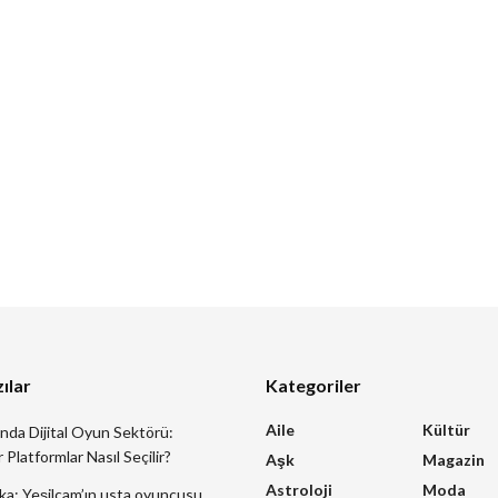
ılar
Kategoriler
Aile
Kültür
ında Dijital Oyun Sektörü:
 Platformlar Nasıl Seçilir?
Aşk
Magazin
Astroloji
Moda
ka: Yeşilçam’ın usta oyuncusu