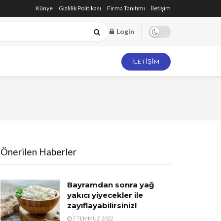
Künye
Gizlilik Politikası
Firma Tanıtımı
İletişim
Login
İLETIŞIM
Önerilen Haberler
Bayramdan sonra yağ
yakıcı yiyecekler ile
zayıflayabilirsiniz!
7 TEMMUZ 2022