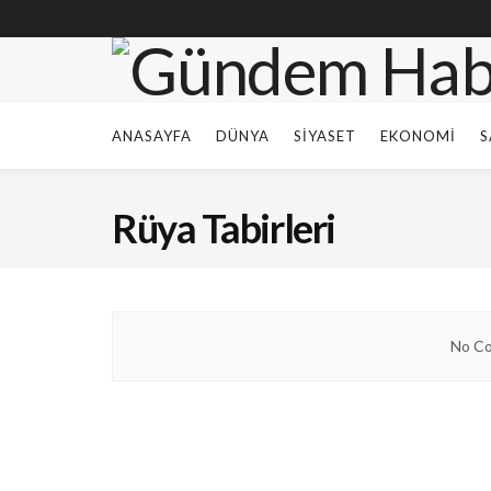
ANASAYFA
DÜNYA
SIYASET
EKONOMI
S
Rüya Tabirleri
No Co