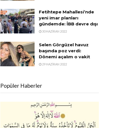
Fetihtepe Mahallesi’nde
yeni imar planları
gündemde: İBB devre dışı
30 HAZIRAN 2022
Selen Görgüzel havuz
başında poz verdi:
Dönemi açalım o vakit
29 HAZIRAN 2022
Popüler Haberler