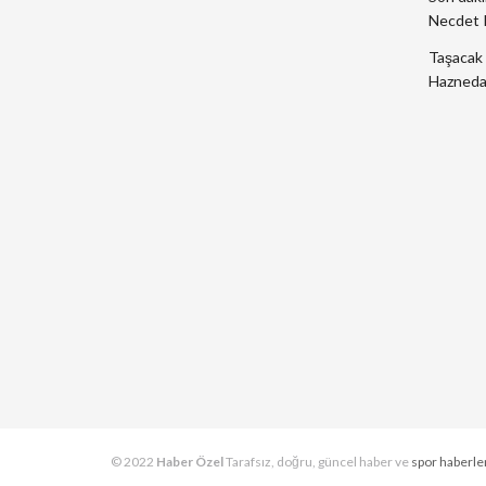
Necdet K
Taşacak 
Haznedar
© 2022
Haber Özel
Tarafsız, doğru, güncel haber ve
spor haberle