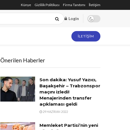
Künye
Gizlilik Politikası
Firma Tanıtımı
İletişim
Login
İLETIŞIM
Önerilen Haberler
Son dakika: Yusuf Yazıcı,
Başakşehir – Trabzonspor
maçını izledi!
Menajerinden transfer
açıklaması geldi
29 HAZIRAN 2022
Memleket Partisi’nin yeni