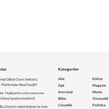
ılar
Kategoriler
Aile
Kültür
ında Dijital Oyun Sektörü:
 Platformlar Nasıl Seçilir?
Aşk
Magazin
Astroloji
Moda
ka: Yeşilçam’ın usta oyuncusu
ökeş hayatını kaybetti
Bilim
Otomobil
Cinsellik
Politika
Bu Deniz’in yıldızı Bebek’te İrem