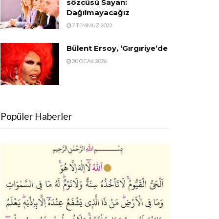
sözcüsü Sayan:
Dağılmayacağız
7 TEMMUZ 2022
Bülent Ersoy, ‘Gırgıriye’de
30 OCAK 2026
Popüler Haberler