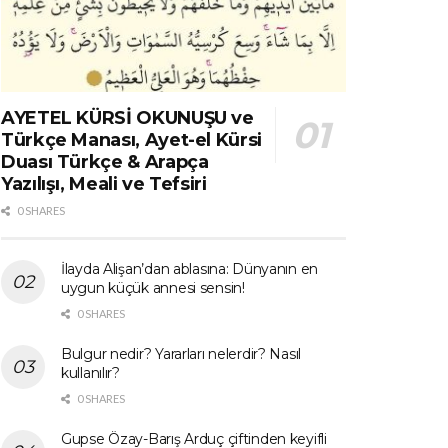
AYETEL KÜRSİ OKUNUŞU ve
Türkçe Manası, Ayet-el Kürsi
Duası Türkçe & Arapça
Yazılışı, Meali ve Tefsiri
0 SHARES
İlayda Alişan’dan ablasına: Dünyanın en
uygun küçük annesi sensin!
0 SHARES
Bulgur nedir? Yararları nelerdir? Nasıl
kullanılır?
0 SHARES
Gupse Özay-Barış Arduç çiftinden keyifli