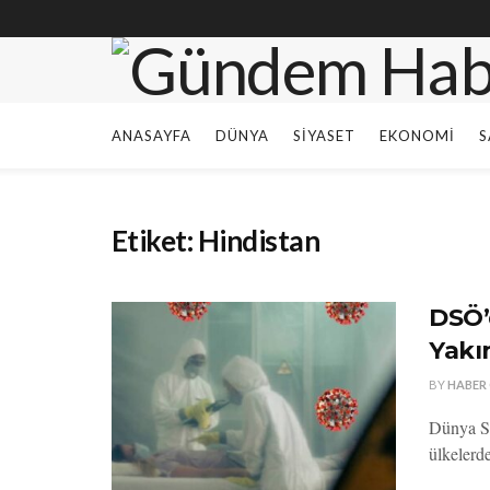
ANASAYFA
DÜNYA
SIYASET
EKONOMI
S
Etiket:
Hindistan
DSÖ’
Yakı
BY
HABER
Dünya Sı
ülkelerd