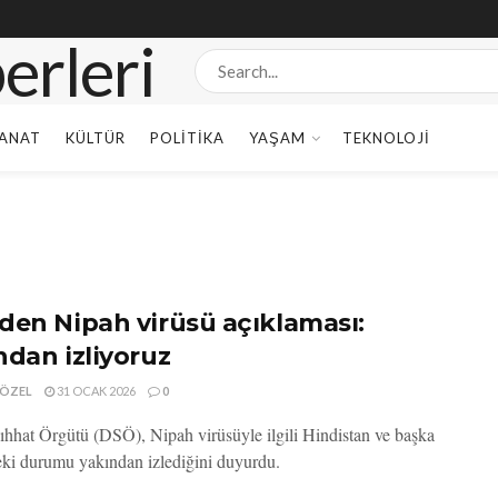
ANAT
KÜLTÜR
POLITIKA
YAŞAM
TEKNOLOJI
den Nipah virüsü açıklaması:
ndan izliyoruz
 ÖZEL
31 OCAK 2026
0
hhat Örgütü (DSÖ), Nipah virüsüyle ilgili Hindistan ve başka
eki durumu yakından izlediğini duyurdu.