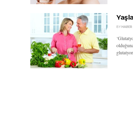
Yaşl
BY
HABER
‘Glutaty
olduğuna
glutatyon