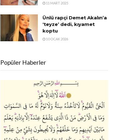
11 MART 2025
Ünlü rapçi Demet Akalın’a
‘teyze’ dedi, kıyamet
koptu
10 OCAK 2026
Popüler Haberler