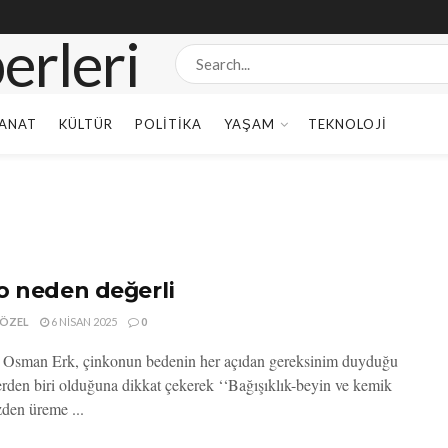
ANAT
KÜLTÜR
POLITIKA
YAŞAM
TEKNOLOJI
o neden değerli
 ÖZEL
6 NISAN 2025
0
. Osman Erk, çinkonun bedenin her açıdan gereksinim duyduğu
erden biri olduğuna dikkat çekerek ‘‘Bağışıklık-beyin ve kemik
en üreme ...