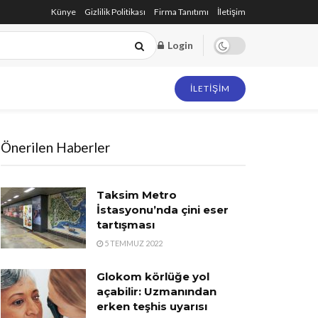
Künye
Gizlilik Politikası
Firma Tanıtımı
İletişim
Login
İLETIŞIM
Önerilen Haberler
Taksim Metro
İstasyonu’nda çini eser
tartışması
5 TEMMUZ 2022
Glokom körlüğe yol
açabilir: Uzmanından
erken teşhis uyarısı