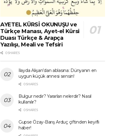
AYETEL KÜRSİ OKUNUŞU ve
Türkçe Manası, Ayet-el Kürsi
Duası Türkçe & Arapça
Yazılışı, Meali ve Tefsiri
0 SHARES
İlayda Alişan’dan ablasına: Dünyanın en
uygun küçük annesi sensin!
0 SHARES
Bulgur nedir? Yararları nelerdir? Nasıl
kullanılır?
0 SHARES
Gupse Özay-Barış Arduç çiftinden keyifli
haber!
0 SHARES