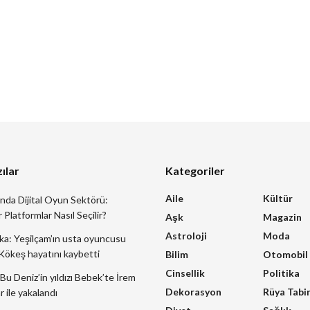
ılar
Kategoriler
Aile
Kültür
ında Dijital Oyun Sektörü:
 Platformlar Nasıl Seçilir?
Aşk
Magazin
Astroloji
Moda
ka: Yeşilçam’ın usta oyuncusu
ökeş hayatını kaybetti
Bilim
Otomobil
Cinsellik
Politika
Bu Deniz’in yıldızı Bebek’te İrem
Dekorasyon
Rüya Tabir
 ile yakalandı