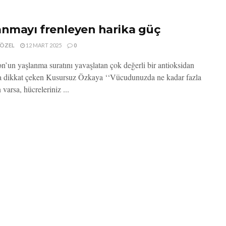
anmayı frenleyen harika güç
 ÖZEL
12 MART 2025
0
on’un yaşlanma suratını yavaşlatan çok değerli bir antioksidan
 dikkat çeken Kusursuz Özkaya ‘‘Vücudunuzda ne kadar fazla
 varsa, hücreleriniz ...