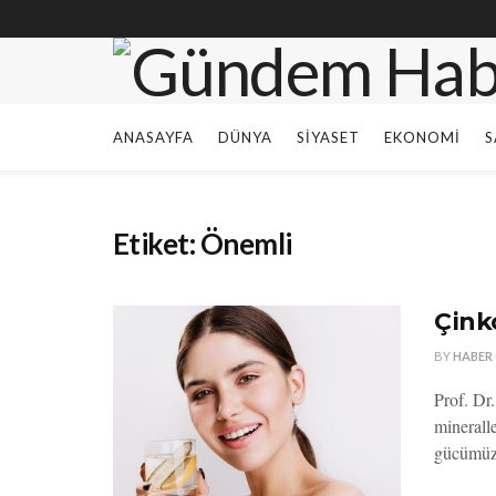
ANASAYFA
DÜNYA
SIYASET
EKONOMI
S
Etiket:
Önemli
Çink
BY
HABER
Prof. Dr
minerall
gücümüzd