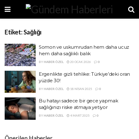
Etiket:
Sağlığı
Somon ve uskumrudan hem daha ucuz
hem daha sağlıklı balık
BY
HABER ÖZEL
20 OCAK 2026
0
Ergenlikte gizli tehlike: Türkiye’deki oran
yüzde 30!
BY
HABER ÖZEL
18 NISAN 2025
0
Bu hatayı sadece bir gece yapmak
sağlığınızı riske atmaya yetiyor
BY
HABER ÖZEL
4 MART 2025
0
Önerilen Haberler