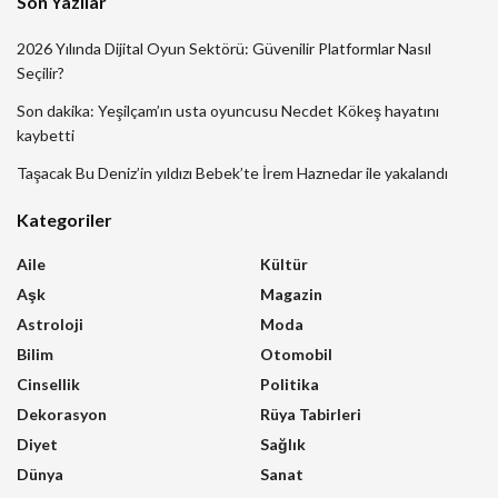
Son Yazılar
2026 Yılında Dijital Oyun Sektörü: Güvenilir Platformlar Nasıl
Seçilir?
Son dakika: Yeşilçam’ın usta oyuncusu Necdet Kökeş hayatını
kaybetti
Taşacak Bu Deniz’in yıldızı Bebek’te İrem Haznedar ile yakalandı
Kategoriler
Aile
Kültür
Aşk
Magazin
Astroloji
Moda
Bilim
Otomobil
Cinsellik
Politika
Dekorasyon
Rüya Tabirleri
Diyet
Sağlık
Dünya
Sanat