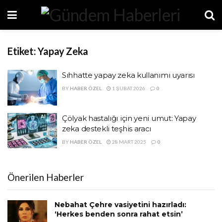
Etiket:
Yapay Zeka
Sıhhatte yapay zeka kullanımı uyarısı
BY
HABER ÖZEL
1 ŞUBAT 2026
0
Çölyak hastalığı için yeni umut: Yapay
zeka destekli teşhis aracı
BY
HABER ÖZEL
28 MART 2025
0
Önerilen Haberler
Nebahat Çehre vasiyetini hazırladı:
‘Herkes benden sonra rahat etsin’