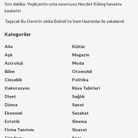
Son dakika: Yeşilçam’ın usta oyuncusu Necdet Kökeş hayatını
kaybetti
Taşacak Bu Deniz’in yıldızı Bebek’te İrem Haznedar ile yakalandı
Kategoriler
Aile
Kültür
Aşk
Magazin
Astroloji
Moda
Bilim
Otomobil
Cinsellik
Politika
Dekorasyon
Rüya Tabirleri
Diyet
Sağlık
Dünya
Sanat
Ekonomi
Seyahat
Estetik
Sinema
Firma Tanıtımı
Siyaset
Gündem
Spor