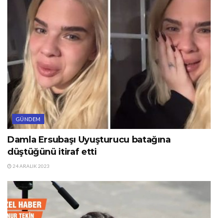
GÜNDEM
Damla Ersubaşı Uyuşturucu batağına
düştüğünü itiraf etti
24 ARALIK 2023