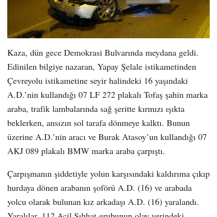
Kaza, dün gece Demokrasi Bulvarında meydana geldi.
Edinilen bilgiye nazaran, Yapay Şelale istikametinden
Çevreyolu istikametine seyir halindeki 16 yaşındaki
A.D.’nin kullandığı 07 LF 272 plakalı Tofaş şahin marka
araba, trafik lambalarında sağ şeritte kırmızı ışıkta
beklerken, ansızın sol tarafa dönmeye kalktı. Bunun
üzerine A.D.’nin aracı ve Burak Atasoy’un kullandığı 07
AKJ 089 plakalı BMW marka araba çarpıştı.
Çarpışmanın şiddetiyle yolun karşısındaki kaldırıma çıkıp
hurdaya dönen arabanın şoförü A.D. (16) ve arabada
yolcu olarak bulunan kız arkadaşı A.D. (16) yaralandı.
Yaralılar, 112 Acil Sıhhat grubunun olay yerindeki