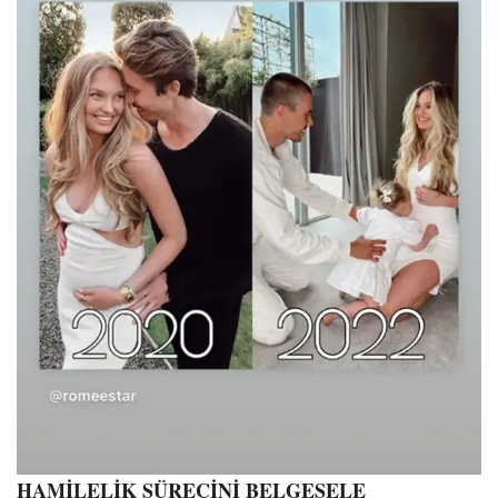
HAMİLELİK SÜRECİNİ BELGESELE