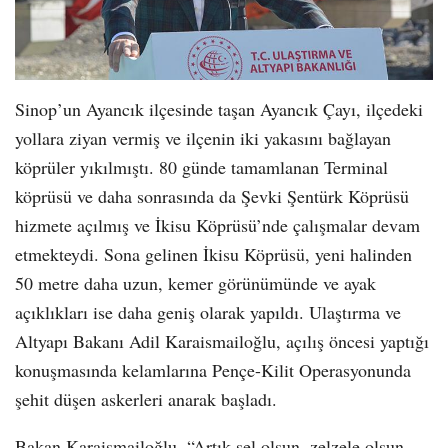
Sinop’un Ayancık ilçesinde taşan Ayancık Çayı, ilçedeki
yollara ziyan vermiş ve ilçenin iki yakasını bağlayan
köprüler yıkılmıştı. 80 günde tamamlanan Terminal
köprüsü ve daha sonrasında da Şevki Şentürk Köprüsü
hizmete açılmış ve İkisu Köprüsü’nde çalışmalar devam
etmekteydi. Sona gelinen İkisu Köprüsü, yeni halinden
50 metre daha uzun, kemer görünümünde ve ayak
açıklıkları ise daha geniş olarak yapıldı. Ulaştırma ve
Altyapı Bakanı Adil Karaismailoğlu, açılış öncesi yaptığı
konuşmasında kelamlarına Pençe-Kilit Operasyonunda
şehit düşen askerleri anarak başladı.
Bakan Karaismailoğlu, “Artık sel olsun, zelzele olsun