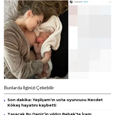
Bunlarda İlginizi Çekebilir
Son dakika: Yeşilçam’ın usta oyuncusu Necdet
Kökeş hayatını kaybetti
Taşacak Bu Deniz’in yıldızı Bebek’te İrem