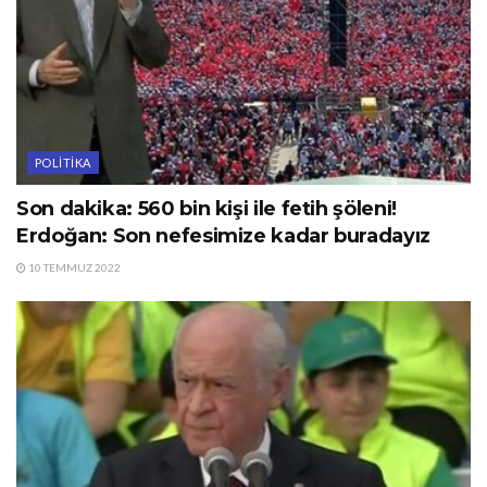
POLITIKA
Son dakika: 560 bin kişi ile fetih şöleni!
Erdoğan: Son nefesimize kadar buradayız
10 TEMMUZ 2022