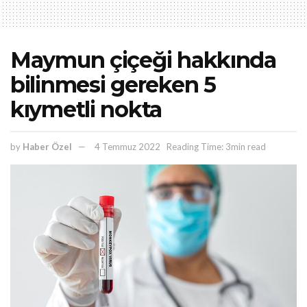
Maymun çiçeği hakkında
bilinmesi gereken 5
kıymetli nokta
by
Haber Özel
4 Temmuz 2022
Reading Time: 3min read