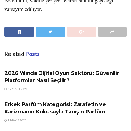
Az bulutlu, vakitle yer yer kesimli bulutlu geçeceği
varsayım ediliyor.
Related
Posts
GÜNDEM
2026 Yılında Dijital Oyun Sektörü: Güvenilir
Platformlar Nasıl Seçilir?
29 MART 2026
GÜNDEM
Erkek Parfüm Kategorisi: Zarafetin ve
Karizmanın Kokusuyla Tanışın Parfüm
1 MAYIS 2025
GÜNDEM