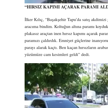
“HIRSIZ KAPIMI AÇARAK PARAMI ALD
İlker Kılıç, “Başakşehir Tapu’da satış akdimizi 
aracıma bindim. Koltuğun altına paramı koydukt
plakasız araçtan inen hırsız kapımı açarak para
paramızı çaldırdık. Emniyet güçlerine inanıyoruz
parayı alarak kaçtı. Ben kaçan hırsızların araba
yüzümüze cam kesimleri geldi” dedi.