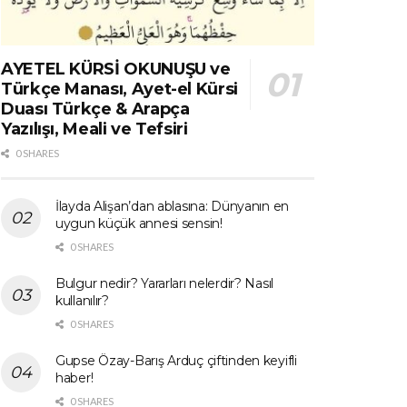
AYETEL KÜRSİ OKUNUŞU ve
Türkçe Manası, Ayet-el Kürsi
Duası Türkçe & Arapça
Yazılışı, Meali ve Tefsiri
0 SHARES
İlayda Alişan’dan ablasına: Dünyanın en
uygun küçük annesi sensin!
0 SHARES
Bulgur nedir? Yararları nelerdir? Nasıl
kullanılır?
0 SHARES
Gupse Özay-Barış Arduç çiftinden keyifli
haber!
0 SHARES