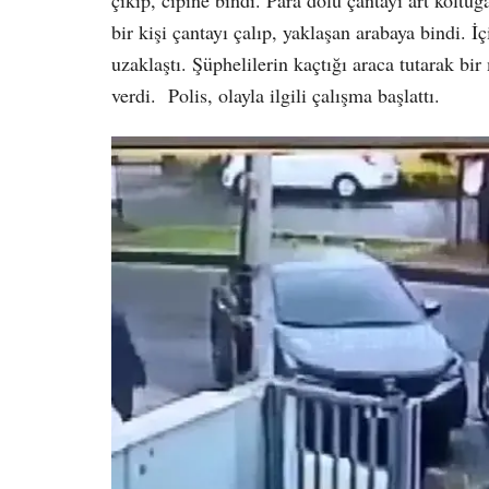
çıkıp, cipine bindi. Para dolu çantayı art koltuğa
bir kişi çantayı çalıp, yaklaşan arabaya bindi. 
uzaklaştı. Şüphelilerin kaçtığı araca tutarak b
verdi. Polis, olayla ilgili çalışma başlattı.