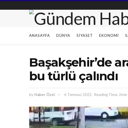
ANASAYFA
DÜNYA
SIYASET
EKONOMI
S
Başakşehir’de ar
bu türlü çalındı
by
Haber Özel
6 Temmuz 2022
Reading Time: 2min