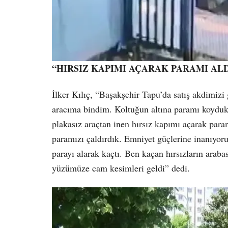
“HIRSIZ KAPIMI AÇARAK PARAMI ALD
İlker Kılıç, “Başakşehir Tapu’da satış akdimizi 
aracıma bindim. Koltuğun altına paramı koydukt
plakasız araçtan inen hırsız kapımı açarak para
paramızı çaldırdık. Emniyet güçlerine inanıyoruz
parayı alarak kaçtı. Ben kaçan hırsızların araba
yüzümüze cam kesimleri geldi” dedi.