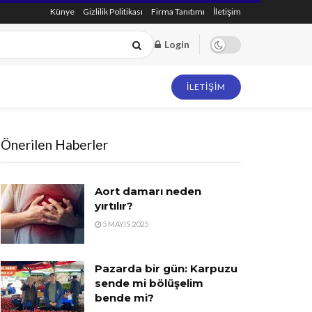
Künye
Gizlilik Politikası
Firma Tanıtımı
İletişim
Login
İLETIŞIM
Önerilen Haberler
Aort damarı neden
yırtılır?
5 MAYIS 2025
Pazarda bir gün: Karpuzu
sende mi bölüşelim
bende mi?