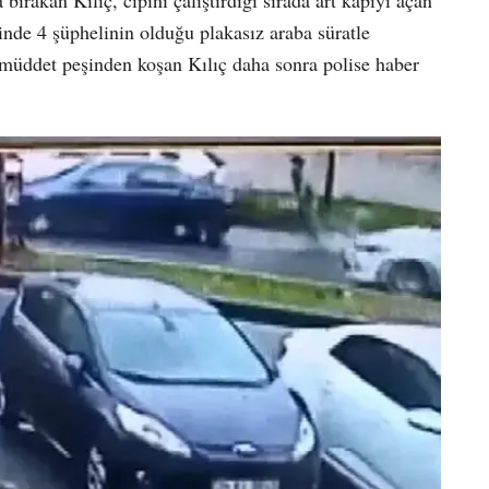
 bırakan Kılıç, cipini çalıştırdığı sırada art kapıyı açan
İçinde 4 şüphelinin olduğu plakasız araba süratle
ir müddet peşinden koşan Kılıç daha sonra polise haber