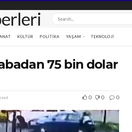
ANAT
KÜLTÜR
POLITIKA
YAŞAM
TEKNOLOJI
abadan 75 bin dolar
0
0
0
 read