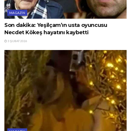
MAGAZIN
Son dakika: Yeşilçam’ın usta oyuncusu
Necdet Kökeş hayatını kaybetti
3 ŞUBAT 2026