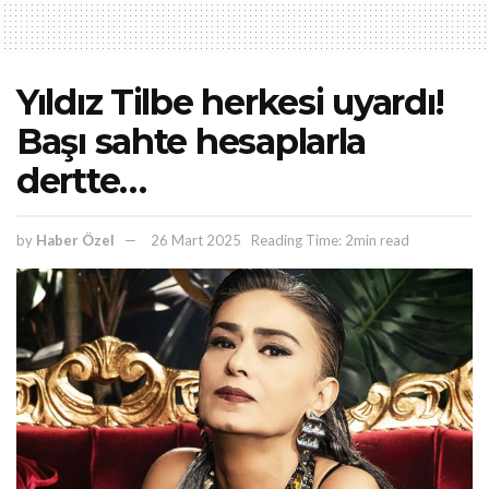
Yıldız Tilbe herkesi uyardı!
Başı sahte hesaplarla
dertte…
by
Haber Özel
26 Mart 2025
Reading Time: 2min read