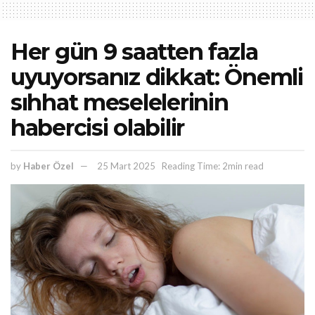
Her gün 9 saatten fazla
uyuyorsanız dikkat: Önemli
sıhhat meselelerinin
habercisi olabilir
by
Haber Özel
25 Mart 2025
Reading Time: 2min read