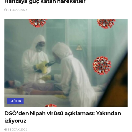
Hafızaya güç katan hareketler
31 OCAK 2026
SAĞLIK
DSÖ’den Nipah virüsü açıklaması: Yakından
izliyoruz
31 OCAK 2026