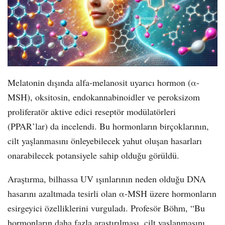
Melatonin dışında alfa-melanosit uyarıcı hormon (α-
MSH), oksitosin, endokannabinoidler ve peroksizom
proliferatör aktive edici reseptör modülatörleri
(PPAR’lar) da incelendi. Bu hormonların birçoklarının,
cilt yaşlanmasını önleyebilecek yahut oluşan hasarları
onarabilecek potansiyele sahip olduğu görüldü.
Araştırma, bilhassa UV ışınlarının neden olduğu DNA
hasarını azaltmada tesirli olan α-MSH üzere hormonların
esirgeyici özelliklerini vurguladı. Profesör Böhm, “Bu
hormonların daha fazla araştırılması, cilt yaşlanmasını