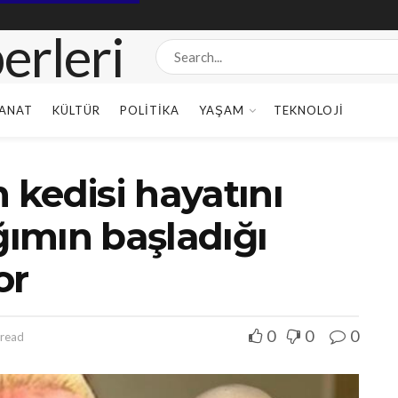
ANAT
KÜLTÜR
POLITIKA
YAŞAM
TEKNOLOJI
n kedisi hayatını
ğımın başladığı
or
0
0
0
 read