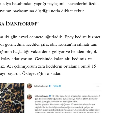
medya hesabından yaptığı paylaşımla sevenlerini üzdü.
duyuran paylaşımına düştüğü notla dikkat çekti:
NA İNANIYORUM”
ımı iki gün evvel cennete uğurladık. Epey kediye hizmet
di görmedim. Kediler şifacıdır, Korsan’ın sıhhati tam
ığımın başladığı vakte denk geliyor ve benden birçok
 kolay atlatıyorum. Gerisinde kalan altı kedimiz ve
ız. Acı çekmiyorum zira kedilerin ortalama ömrü 15
mayı başardı. Özleyeceğim o kadar.