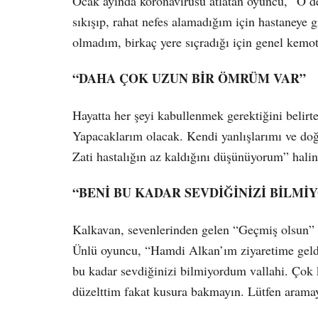
Ocak ayında koronavirüsü atlatan oyuncu, “O d
sıkışıp, rahat nefes alamadığım için hastaneye 
olmadım, birkaç yere sıçradığı için genel kemo
“DAHA ÇOK UZUN BİR ÖMRÜM VAR”
Hayatta her şeyi kabullenmek gerektiğini beli
Yapacaklarım olacak. Kendi yanlışlarımı ve do
Zati hastalığın az kaldığını düşünüyorum” hali
“BENİ BU KADAR SEVDİĞİNİZİ BİLM
Kalkavan, sevenlerinden gelen “Geçmiş olsun” i
Ünlü oyuncu, “Hamdi Alkan’ım ziyaretime geldi
bu kadar sevdiğinizi bilmiyordum vallahi. Çok k
düzelttim fakat kusura bakmayın. Lütfen aramayı