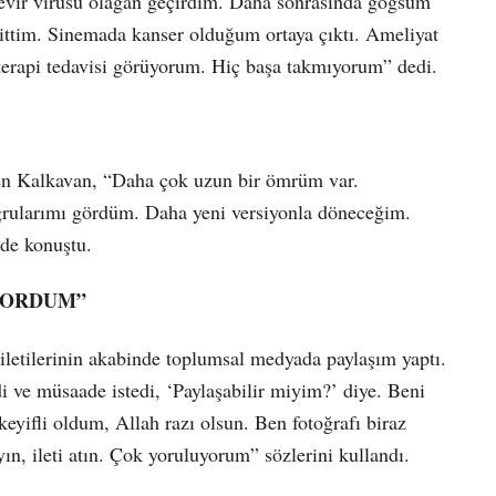
evir virüsü olağan geçirdim. Daha sonrasında göğsüm
gittim. Sinemada kanser olduğum ortaya çıktı. Ameliyat
terapi tedavisi görüyorum. Hiç başa takmıyorum” dedi.
rten Kalkavan, “Daha çok uzun bir ömrüm var.
ğrularımı gördüm. Daha yeni versiyonla döneceğim.
nde konuştu.
İYORDUM”
letilerinin akabinde toplumsal medyada paylaşım yaptı.
 ve müsaade istedi, ‘Paylaşabilir miyim?’ diye. Beni
eyifli oldum, Allah razı olsun. Ben fotoğrafı biraz
n, ileti atın. Çok yoruluyorum” sözlerini kullandı.