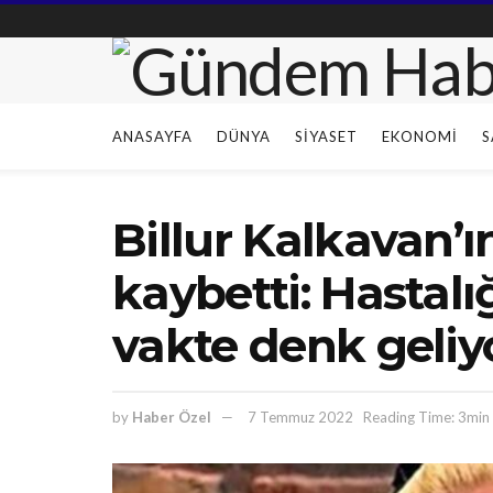
ANASAYFA
DÜNYA
SIYASET
EKONOMI
S
Billur Kalkavan’ı
kaybetti: Hastalı
vakte denk geliy
by
Haber Özel
7 Temmuz 2022
Reading Time: 3min