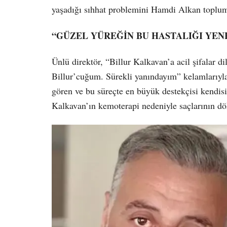
yaşadığı sıhhat problemini Hamdi Alkan toplu
“GÜZEL YÜREĞİN BU HASTALIĞI YEN
Ünlü direktör, “Billur Kalkavan’a acil şifalar d
Billur’cuğum. Sürekli yanındayım” kelamlarıyla
gören ve bu süreçte en büyük destekçisi kendisi
Kalkavan’ın kemoterapi nedeniyle saçlarının d