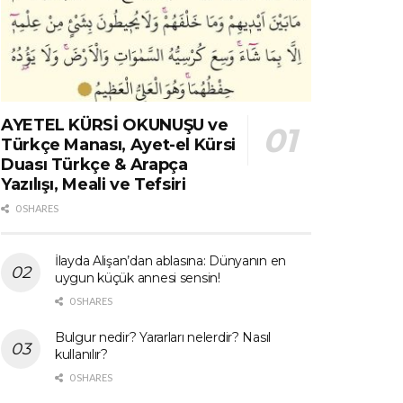
AYETEL KÜRSİ OKUNUŞU ve
Türkçe Manası, Ayet-el Kürsi
Duası Türkçe & Arapça
Yazılışı, Meali ve Tefsiri
0 SHARES
İlayda Alişan’dan ablasına: Dünyanın en
uygun küçük annesi sensin!
0 SHARES
Bulgur nedir? Yararları nelerdir? Nasıl
kullanılır?
0 SHARES