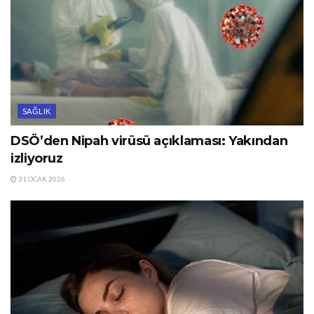
SAĞLIK
DSÖ’den Nipah virüsü açıklaması: Yakından
izliyoruz
31 OCAK 2026