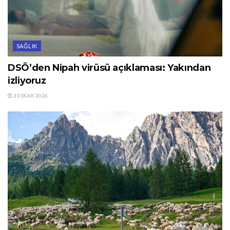
SAĞLIK
DSÖ’den Nipah virüsü açıklaması: Yakından
izliyoruz
31 OCAK 2026