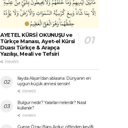
AYETEL KÜRSİ OKUNUŞU ve
Türkçe Manası, Ayet-el Kürsi
Duası Türkçe & Arapça
Yazılışı, Meali ve Tefsiri
0 SHARES
İlayda Alişan’dan ablasına: Dünyanın en
uygun küçük annesi sensin!
0 SHARES
Bulgur nedir? Yararları nelerdir? Nasıl
kullanılır?
0 SHARES
Gupse Özay-Barış Arduç çiftinden keyifli