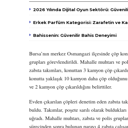
2026 Yılında Dijital Oyun Sektörü: Güvenili
Erkek Parfüm Kategorisi: Zarafetin ve K
Bahissenin: Güvenilir Bahis Deneyimi
Bursa’nın merkez Osmangazi ilçesinde çöp konu
grupları görevlendirildi. Mahalle muhtarı ve po
zabıta takımları, konuttan 3 kamyon çöp çıkard
konutta yaklaşık 10 kamyon daha çöp olduğunu a
ve 2 kamyon çöp çıkarıldığını belirttiler.
Evden çıkarılan çöpleri denetim eden zabıta takı
buldu. Takımlar, poşete sarılı olarak bulduklar
uğradı. Mahalle muhtarı, zabıta ve polis gruplar
sürecinden sonra bulunan parayı 4 zabıta çalışa