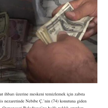
t ihbarı üzerine meskeni temizlemek için zabıta
lis nezaretinde Nebibe Ç.’nin (74) konutuna giden
ı. Osmangazi Belediyesi’ne bağlı paklık grupları