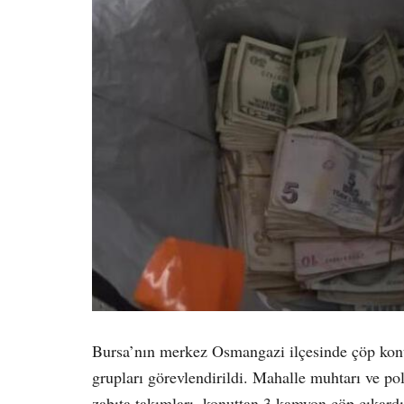
Bursa’nın merkez Osmangazi ilçesinde çöp konu
grupları görevlendirildi. Mahalle muhtarı ve po
zabıta takımları, konuttan 3 kamyon çöp çıkard