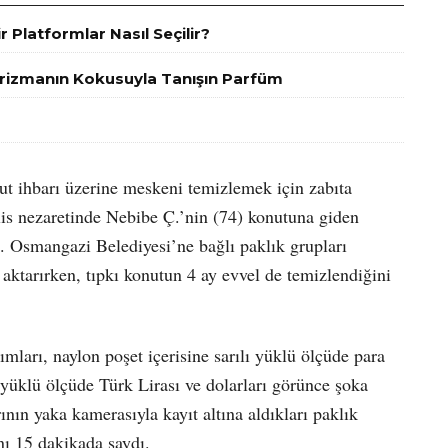
r Platformlar Nasıl Seçilir?
arizmanın Kokusuyla Tanışın Parfüm
t ihbarı üzerine meskeni temizlemek için zabıta
lis nezaretinde Nebibe Ç.’nin (74) konutuna giden
ı. Osmangazi Belediyesi’ne bağlı paklık grupları
ktarırken, tıpkı konutun 4 ay evvel de temizlendiğini
mları, naylon poşet içerisine sarılı yüklü ölçüde para
ı yüklü ölçüde Türk Lirası ve dolarları görünce şoka
ının yaka kamerasıyla kayıt altına aldıkları paklık
nı 15 dakikada saydı.