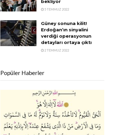
bekliyor
5 TEMMUZ 2022
Güney sonuna kilit!
Erdoğan’ın sinyalini
verdiği operasyonun
detayları ortaya çıktı
2 TEMMUZ 2022
Popüler Haberler