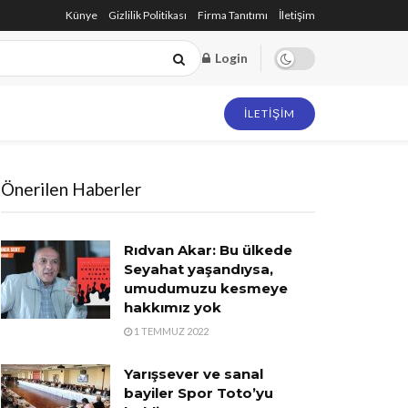
Künye
Gizlilik Politikası
Firma Tanıtımı
İletişim
Login
İLETIŞIM
Önerilen Haberler
Rıdvan Akar: Bu ülkede
Seyahat yaşandıysa,
umudumuzu kesmeye
hakkımız yok
1 TEMMUZ 2022
Yarışsever ve sanal
bayiler Spor Toto’yu