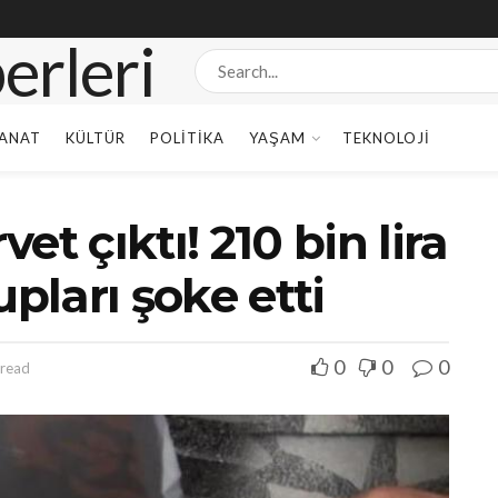
ANAT
KÜLTÜR
POLITIKA
YAŞAM
TEKNOLOJI
t çıktı! 210 bin lira
upları şoke etti
0
0
0
 read