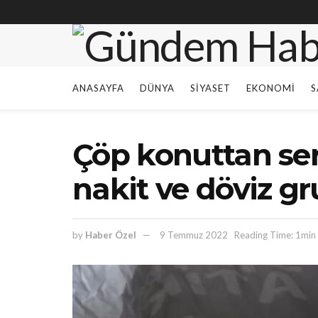
ANASAYFA
DÜNYA
SIYASET
EKONOMI
S
Çöp konuttan serve
nakit ve döviz gr
by
Haber Özel
9 Temmuz 2022
Reading Time: 1min