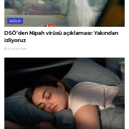
SAĞLIK
DSÖ’den Nipah virüsü açıklaması: Yakından
izliyoruz
31 OCAK 2026