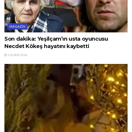
MAGAZIN
Son dakika: Yeşilçam’ın usta oyuncusu
Necdet Kökeş hayatını kaybetti
3 ŞUBAT 2026