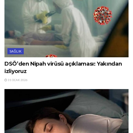
SAĞLIK
DSÖ’den Nipah virüsü açıklaması: Yakından
izliyoruz
31 OCAK 2026