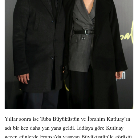
Yıllar sonra ise Tuba Büyüküstün ve İbrahim Kutluay’ın
adı bir kez daha yan yana geldi. İddiaya göre Kutluay
geçen günlerde Fransa’da yaşayan Büyüküstün’le görüştü.