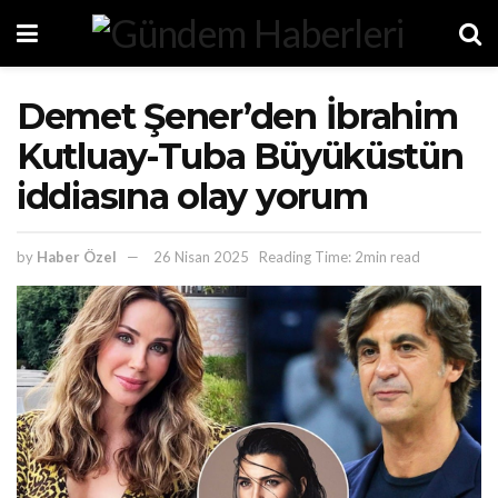
Demet Şener’den İbrahim
Kutluay-Tuba Büyüküstün
iddiasına olay yorum
by
Haber Özel
26 Nisan 2025
Reading Time: 2min read