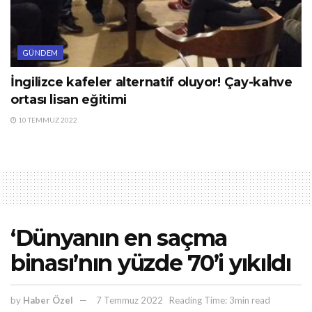
GÜNDEM
İngilizce kafeler alternatif oluyor! Çay-kahve
ortası lisan eğitimi
10 TEMMUZ 2022
‘Dünyanın en saçma
binası’nın yüzde 70’i yıkıldı
by
Haber Özel
7 Temmuz 2022
Reading Time: 3min read