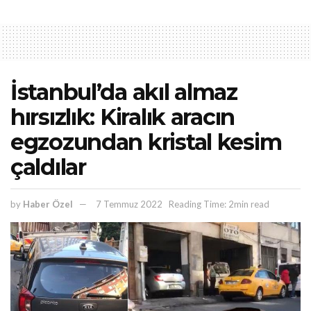
İstanbul’da akıl almaz
hırsızlık: Kiralık aracın
egzozundan kristal kesim
çaldılar
by
Haber Özel
7 Temmuz 2022
Reading Time: 2min read