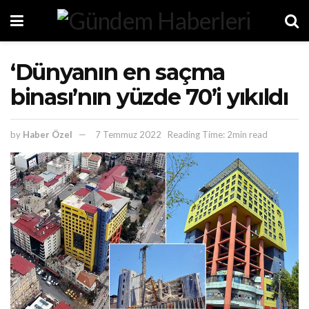
‘Dünyanın en saçma
binası’nın yüzde 70’i yıkıldı
by
Haber Özel
7 Temmuz 2022
Reading Time: 2min read