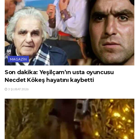
MAGAZIN
Son dakika: Yeşilçam’ın usta oyuncusu
Necdet Kökeş hayatını kaybetti
3 ŞUBAT 2026