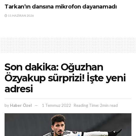
Tarkan’ın dansına mikrofon dayanamadı
11 HAZIRAN 2026
Son dakika: Oğuzhan
Özyakup sürprizi! İşte yeni
adresi
by
Haber Özel
1 Temmuz 2022
Reading Time: 2min read