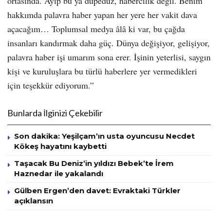
ortasında. Ayıp bu ya düpedüz, habercilik değil. Benim
hakkımda palavra haber yapan her yere her vakit dava
açacağım… Toplumsal medya âlâ ki var, bu çağda
insanları kandırmak daha güç. Dünya değişiyor, gelişiyor,
palavra haber işi umarım sona erer. İşinin yeterlisi, saygın
kişi ve kuruluşlara bu türlü haberlere yer vermedikleri
için teşekkür ediyorum.”
Bunlarda İlginizi Çekebilir
Son dakika: Yeşilçam’ın usta oyuncusu Necdet
Kökeş hayatını kaybetti
Taşacak Bu Deniz’in yıldızı Bebek’te İrem
Haznedar ile yakalandı
Gülben Ergen’den davet: Evraktaki Türkler
açıklansın