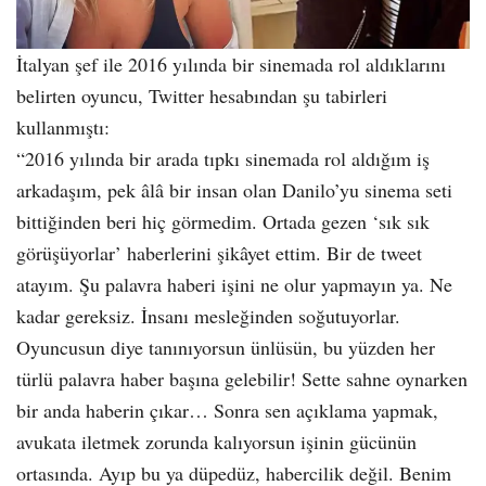
İtalyan şef ile 2016 yılında bir sinemada rol aldıklarını
belirten oyuncu, Twitter hesabından şu tabirleri
kullanmıştı:
“2016 yılında bir arada tıpkı sinemada rol aldığım iş
arkadaşım, pek âlâ bir insan olan Danilo’yu sinema seti
bittiğinden beri hiç görmedim. Ortada gezen ‘sık sık
görüşüyorlar’ haberlerini şikâyet ettim. Bir de tweet
atayım. Şu palavra haberi işini ne olur yapmayın ya. Ne
kadar gereksiz. İnsanı mesleğinden soğutuyorlar.
Oyuncusun diye tanınıyorsun ünlüsün, bu yüzden her
türlü palavra haber başına gelebilir! Sette sahne oynarken
bir anda haberin çıkar… Sonra sen açıklama yapmak,
avukata iletmek zorunda kalıyorsun işinin gücünün
ortasında. Ayıp bu ya düpedüz, habercilik değil. Benim