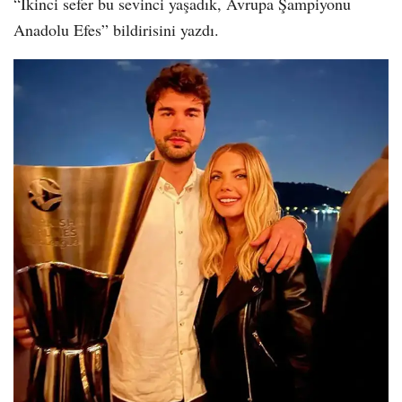
“İkinci sefer bu sevinci yaşadık, Avrupa Şampiyonu
Anadolu Efes” bildirisini yazdı.