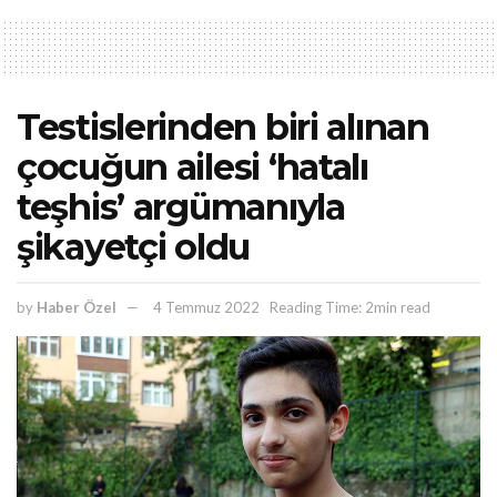
Testislerinden biri alınan
çocuğun ailesi ‘hatalı
teşhis’ argümanıyla
şikayetçi oldu
by
Haber Özel
4 Temmuz 2022
Reading Time: 2min read