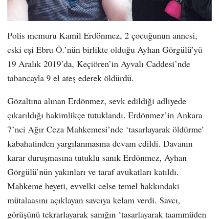
Polis memuru Kamil Erdönmez, 2 çocuğunun annesi,
eski eşi Ebru Ö.’nün birlikte olduğu Ayhan Görgülü’yü
19 Aralık 2019’da, Keçiören’in Ayvalı Caddesi’nde
tabancayla 9 el ateş ederek öldürdü.
Gözaltına alınan Erdönmez, sevk edildiği adliyede
çıkarıldığı hakimlikçe tutuklandı. Erdönmez’in Ankara
7’nci Ağır Ceza Mahkemesi’nde ‘tasarlayarak öldürme’
kabahatinden yargılanmasına devam edildi. Davanın
karar duruşmasına tutuklu sanık Erdönmez, Ayhan
Görgülü’nün yakınları ve taraf avukatları katıldı.
Mahkeme heyeti, evvelki celse temel hakkındaki
mütalaasını açıklayan savcıya kelam verdi. Savcı,
görüşünü tekrarlayarak sanığın ‘tasarlayarak taammüden