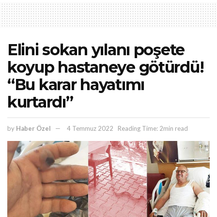
Elini sokan yılanı poşete
koyup hastaneye götürdü!
“Bu karar hayatımı
kurtardı”
by
Haber Özel
4 Temmuz 2022
Reading Time: 2min read