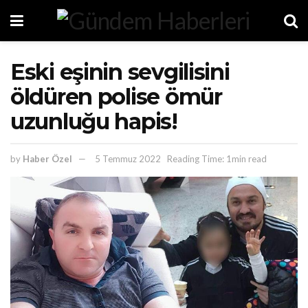
Eski eşinin sevgilisini
öldüren polise ömür
uzunluğu hapis!
by
Haber Özel
5 Temmuz 2022
Reading Time: 1min read