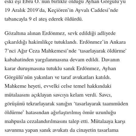
eski eşi Ebru Ö.’nün birlikte olduğu Ayhan Görgülü’yü
19 Aralık 2019’da, Keçiören’in Ayvalı Caddesi’nde
tabancayla 9 el ateş ederek öldürdü.
Gözaltına alınan Erdönmez, sevk edildiği adliyede
çıkarıldığı hakimlikçe tutuklandı. Erdönmez’in Ankara
7’nci Ağır Ceza Mahkemesi’nde ‘tasarlayarak öldürme’
kabahatinden yargılanmasına devam edildi. Davanın
karar duruşmasına tutuklu sanık Erdönmez, Ayhan
Görgülü’nün yakınları ve taraf avukatları katıldı.
Mahkeme heyeti, evvelki celse temel hakkındaki
mütalaasını açıklayan savcıya kelam verdi. Savcı,
görüşünü tekrarlayarak sanığın ‘tasarlayarak taammüden
öldürme’ hatasından ağırlaştırılmış ömür uzunluğu
mahpusla cezalandırılmasını talep etti. Mütalaaya karşı
savunma yapan sanık avukatı da cinayetin tasarlama