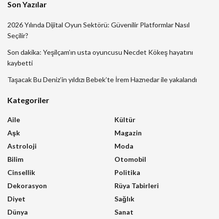
Son Yazılar
2026 Yılında Dijital Oyun Sektörü: Güvenilir Platformlar Nasıl
Seçilir?
Son dakika: Yeşilçam’ın usta oyuncusu Necdet Kökeş hayatını
kaybetti
Taşacak Bu Deniz’in yıldızı Bebek’te İrem Haznedar ile yakalandı
Kategoriler
Aile
Kültür
Aşk
Magazin
Astroloji
Moda
Bilim
Otomobil
Cinsellik
Politika
Dekorasyon
Rüya Tabirleri
Diyet
Sağlık
Dünya
Sanat