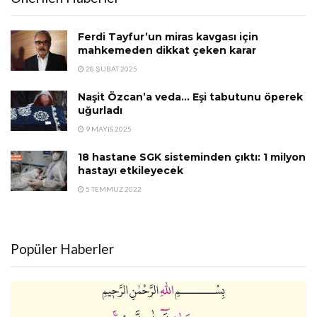
Ferdi Tayfur’un miras kavgası için
mahkemeden dikkat çeken karar
28 ŞUBAT 2025
Naşit Özcan’a veda… Eşi tabutunu öperek
uğurladı
9 MAYIS 2025
18 hastane SGK sisteminden çıktı: 1 milyon
hastayı etkileyecek
5 TEMMUZ 2022
Popüler Haberler