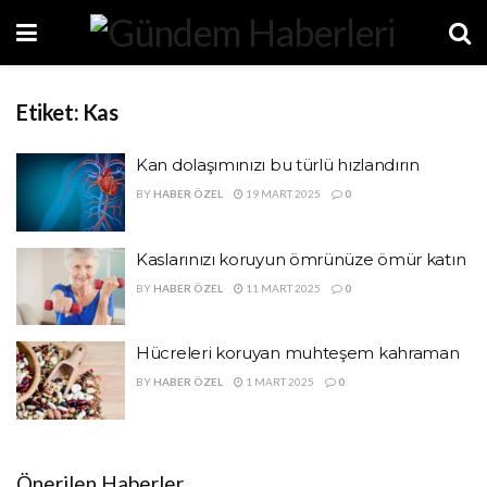
Etiket:
Kas
Kan dolaşımınızı bu türlü hızlandırın
BY
HABER ÖZEL
19 MART 2025
0
Kaslarınızı koruyun ömrünüze ömür katın
BY
HABER ÖZEL
11 MART 2025
0
Hücreleri koruyan muhteşem kahraman
BY
HABER ÖZEL
1 MART 2025
0
Önerilen Haberler