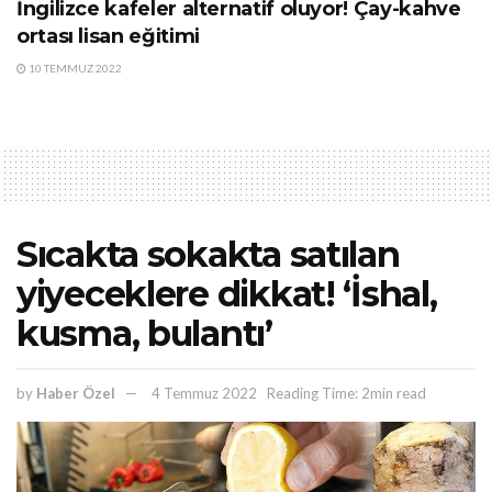
İngilizce kafeler alternatif oluyor! Çay-kahve
ortası lisan eğitimi
10 TEMMUZ 2022
Sıcakta sokakta satılan
yiyeceklere dikkat! ‘İshal,
kusma, bulantı’
by
Haber Özel
4 Temmuz 2022
Reading Time: 2min read