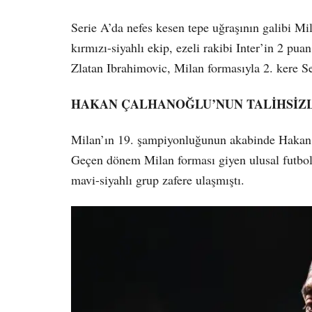
Serie A’da nefes kesen tepe uğraşının galibi 
kırmızı-siyahlı ekip, ezeli rakibi Inter’in 2 pu
Zlatan Ibrahimovic, Milan formasıyla 2. kere 
HAKAN ÇALHANOĞLU’NUN TALİHSİZL
Milan’ın 19. şampiyonluğunun akabinde Hakan Ç
Geçen dönem Milan forması giyen ulusal futbolc
mavi-siyahlı grup zafere ulaşmıştı.