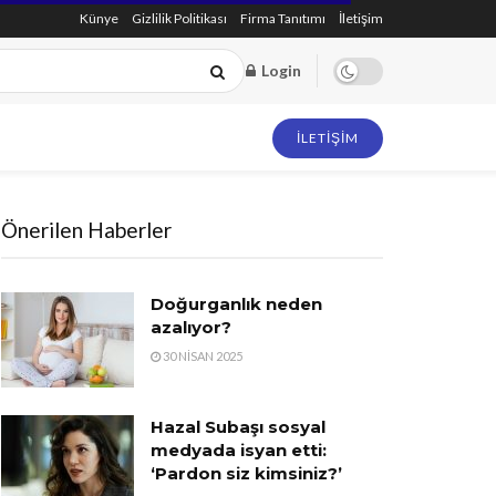
Künye
Gizlilik Politikası
Firma Tanıtımı
İletişim
Login
İLETIŞIM
Önerilen Haberler
Doğurganlık neden
azalıyor?
30 NISAN 2025
Hazal Subaşı sosyal
medyada isyan etti:
‘Pardon siz kimsiniz?’