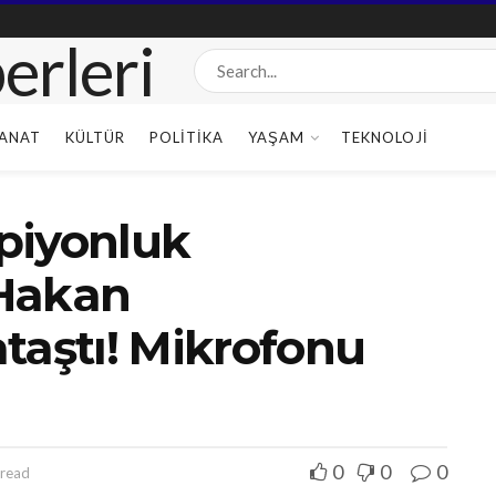
ANAT
KÜLTÜR
POLITIKA
YAŞAM
TEKNOLOJI
piyonluk
 Hakan
taştı! Mikrofonu
0
0
0
 read