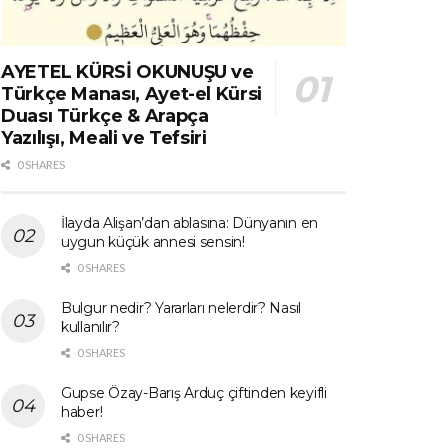
AYETEL KÜRSİ OKUNUŞU ve
Türkçe Manası, Ayet-el Kürsi
Duası Türkçe & Arapça
Yazılışı, Meali ve Tefsiri
0 SHARES
İlayda Alişan’dan ablasına: Dünyanın en
uygun küçük annesi sensin!
0 SHARES
Bulgur nedir? Yararları nelerdir? Nasıl
kullanılır?
0 SHARES
Gupse Özay-Barış Arduç çiftinden keyifli
haber!
0 SHARES