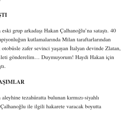
TI
 eski grup arkadaşı Hakan Çalhanoğlu’na sataştı. 40
ampiyonluğun kutlamalarında Milan taraftarlarından
 otobüsle zafer sevinci yaşayan İtalyan devinde Zlatan,
a ileti gönderelim… Duymuyorum! Haydi Hakan için
tı.
AŞIMLAR
aleyhine tezahüratta bulunan kırmızı-siyahlı
alhanoğlu ile ilgili hakarete varacak boyutta