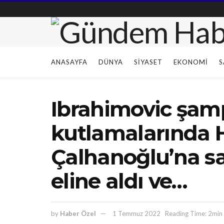
ANASAYFA
DÜNYA
SIYASET
EKONOMI
S
Ibrahimovic şam
kutlamalarında
Çalhanoğlu’na sa
eline aldı ve…
by
Haber Özel
1 Temmuz 2022
Reading Time: 2min