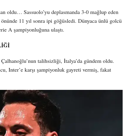
Milan oldu… Sassuolo’yu deplasmanda 3-0 mağlup eden
an önünde 11 yıl sonra ipi göğüsledi. Dünyaca ünlü golcü
Serie A şampiyonluğuna ulaştı.
İĞİ
alhanoğlu’nun talihsizliği, İtalya’da gündem oldu.
u, Inter’e karşı şampiyonluk gayreti vermiş, fakat