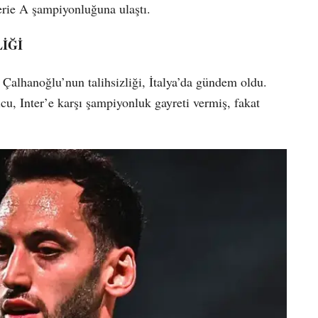
Serie A şampiyonluğuna ulaştı.
İĞİ
alhanoğlu’nun talihsizliği, İtalya’da gündem oldu.
u, Inter’e karşı şampiyonluk gayreti vermiş, fakat