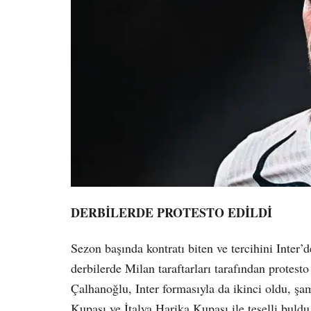
DERBİLERDE PROTESTO EDİLDİ
Sezon başında kontratı biten ve tercihini Inter
derbilerde Milan taraftarları tarafından protesto
Çalhanoğlu, Inter formasıyla da ikinci oldu, şa
Kupası ve İtalya Harika Kupası ile teselli buldu