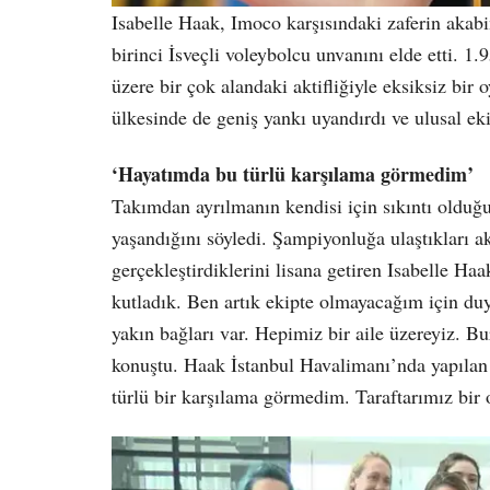
Isabelle Haak, Imoco karşısındaki zaferin aka
birinci İsveçli voleybolcu unvanını elde etti. 1.
üzere bir çok alandaki aktifliğiyle eksiksiz bir 
ülkesinde de geniş yankı uyandırdı ve ulusal e
‘Hayatımda bu türlü karşılama görmedim’
Takımdan ayrılmanın kendisi için sıkıntı olduğ
yaşandığını söyledi. Şampiyonluğa ulaştıkları a
gerçekleştirdiklerini lisana getiren Isabelle Haa
kutladık. Ben artık ekipte olmayacağım için duy
yakın bağları var. Hepimiz bir aile üzereyiz. B
konuştu. Haak İstanbul Havalimanı’nda yapılan
türlü bir karşılama görmedim. Taraftarımız bir o