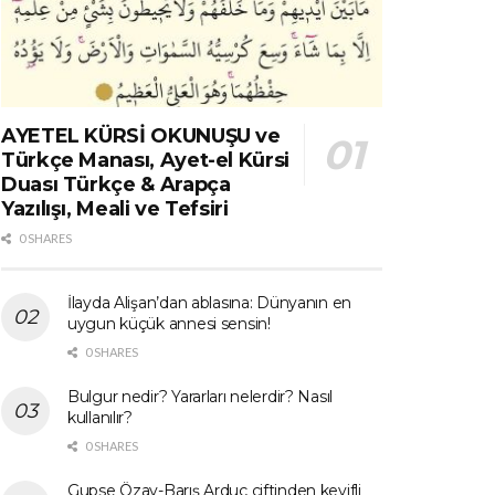
AYETEL KÜRSİ OKUNUŞU ve
Türkçe Manası, Ayet-el Kürsi
Duası Türkçe & Arapça
Yazılışı, Meali ve Tefsiri
0 SHARES
İlayda Alişan’dan ablasına: Dünyanın en
uygun küçük annesi sensin!
0 SHARES
Bulgur nedir? Yararları nelerdir? Nasıl
kullanılır?
0 SHARES
Gupse Özay-Barış Arduç çiftinden keyifli