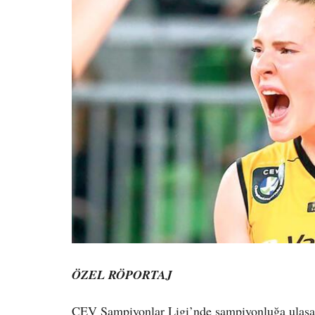
ÖZEL RÖPORTAJ
CEV Şampiyonlar Ligi’nde şampiyonluğa ulaşan 