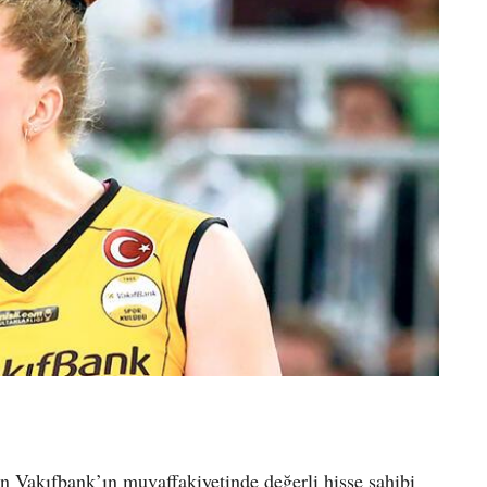
Vakıfbank’ın muvaffakiyetinde değerli hisse sahibi