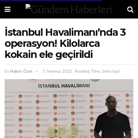
İstanbul Havalimanı’nda 3
operasyon! Kilolarca
kokain ele geçirildi
by
Haber Özel
3 Temmuz 2022
Reading Time: 2min read