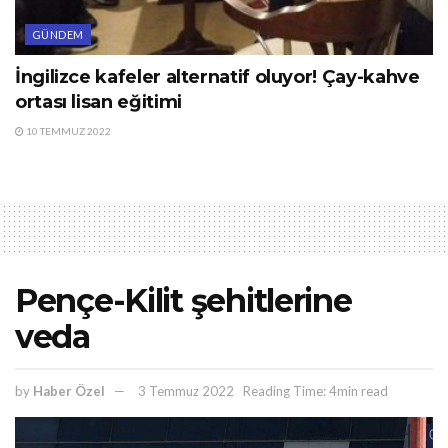
GÜNDEM
İngilizce kafeler alternatif oluyor! Çay-kahve
ortası lisan eğitimi
10 TEMMUZ 2022
Pençe-Kilit şehitlerine
veda
by
Haber Özel
3 Temmuz 2022
Reading Time: 4min read