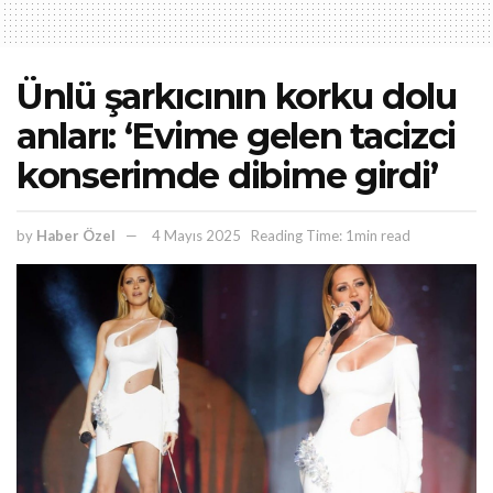
Ünlü şarkıcının korku dolu
anları: ‘Evime gelen tacizci
konserimde dibime girdi’
by
Haber Özel
4 Mayıs 2025
Reading Time: 1min read