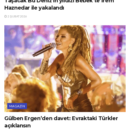
Taşacak Bu Deniz’in yıldızı Bebek’te İrem
Haznedar ile yakalandı
2 ŞUBAT 2026
MAGAZIN
Gülben Ergen’den davet: Evraktaki Türkler
açıklansın