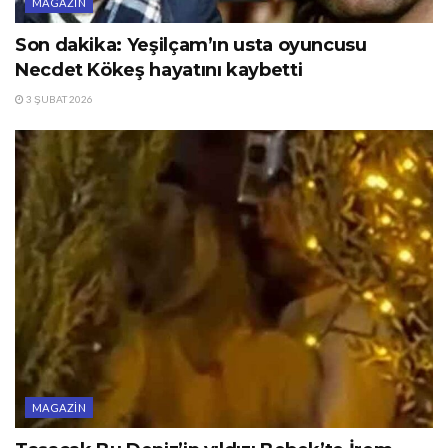
MAGAZIN
Son dakika: Yeşilçam’ın usta oyuncusu
Necdet Kökeş hayatını kaybetti
3 ŞUBAT 2026
MAGAZIN