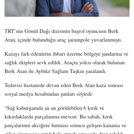
TRT’nin Gönül Dağı dizisinin başrol oyuncusu Berk
Atan, içinde bulunduğu araç şarampole yuvarlanmıştı.
Kazayı fark edenlerin ihbarı üzerine bölgeye jandarma ve
sağlık ekipleri sevk edildi. Araçta yolcu olarak bulunan
Berk Atan ile Aybike Sağlam Taşkın yaralandı.
Tedavisi hastanede devan eden Berk Atan kaza sonrası
sosyal medya hesabından şunları söyledi:
“Sağ kaburgamda şu an görülebilen 6 kırık ve
kıkırdaklarda parçalanma mevcut. Bu sabah, kırık
parçalarının akciğere batması sonucu gelişen kanama ve
ciğer sönmesine müdahale etmek amacıyla dren takıldı.