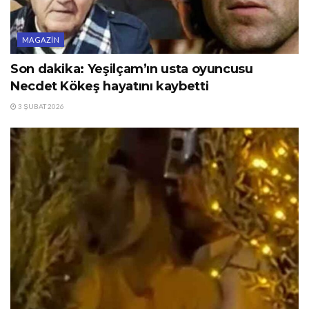
MAGAZIN
Son dakika: Yeşilçam’ın usta oyuncusu
Necdet Kökeş hayatını kaybetti
3 ŞUBAT 2026