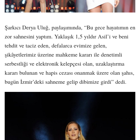
Şarkıcı Derya Uluğ, paylaşımında, “Bu gece hayatımın en
zor sahnesini yaptım. Yaklaşık 1,5 yıldır Asil’i ve beni
tehdit ve taciz eden, defalarca evimize gelen,
şikâyetlerimiz üzerine mahkeme kararı ile denetimli
serbestliği ve elektronik kelepçesi olan, uzaklaştırma
kararı bulunan ve hapis cezası onanmak üzere olan şahıs,
bugün İzmir’deki sahneme gelip dibimize girdi” dedi.