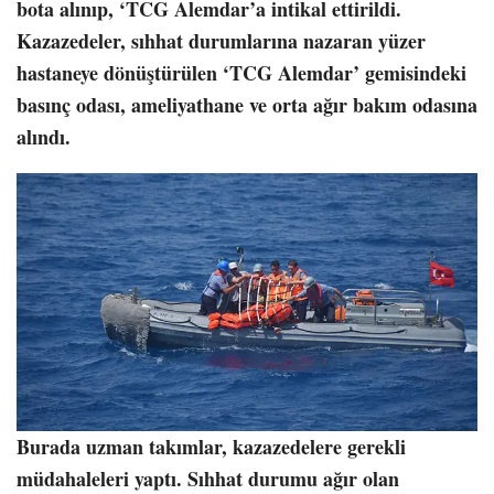
bota alınıp, ‘TCG Alemdar’a intikal ettirildi.
Kazazedeler, sıhhat durumlarına nazaran yüzer
hastaneye dönüştürülen ‘TCG Alemdar’ gemisindeki
basınç odası, ameliyathane ve orta ağır bakım odasına
alındı.
Burada uzman takımlar, kazazedelere gerekli
müdahaleleri yaptı. Sıhhat durumu ağır olan