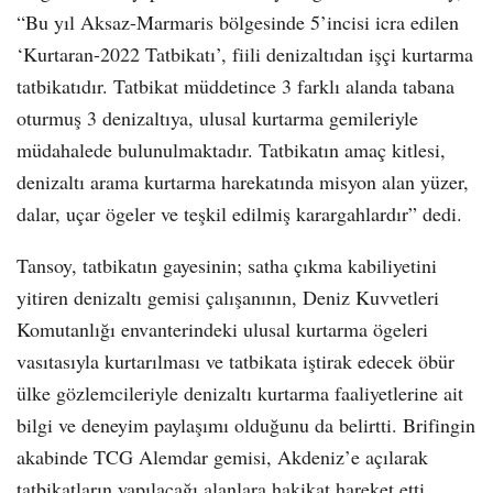
“Bu yıl Aksaz-Marmaris bölgesinde 5’incisi icra edilen
‘Kurtaran-2022 Tatbikatı’, fiili denizaltıdan işçi kurtarma
tatbikatıdır. Tatbikat müddetince 3 farklı alanda tabana
oturmuş 3 denizaltıya, ulusal kurtarma gemileriyle
müdahalede bulunulmaktadır. Tatbikatın amaç kitlesi,
denizaltı arama kurtarma harekatında misyon alan yüzer,
dalar, uçar ögeler ve teşkil edilmiş karargahlardır” dedi.
Tansoy, tatbikatın gayesinin; satha çıkma kabiliyetini
yitiren denizaltı gemisi çalışanının, Deniz Kuvvetleri
Komutanlığı envanterindeki ulusal kurtarma ögeleri
vasıtasıyla kurtarılması ve tatbikata iştirak edecek öbür
ülke gözlemcileriyle denizaltı kurtarma faaliyetlerine ait
bilgi ve deneyim paylaşımı olduğunu da belirtti. Brifingin
akabinde TCG Alemdar gemisi, Akdeniz’e açılarak
tatbikatların yapılacağı alanlara hakikat hareket etti.