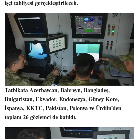
işçi tahliyesi gerçekleştirilecek.
Tatbikata Azerbaycan, Bahreyn, Bangladeş,
Bulgaristan, Ekvador, Endonezya, Güney Kore,
İspanya, KKTC, Pakistan, Polonya ve Ürdün’den
toplam 26 gözlemci de katıldı.