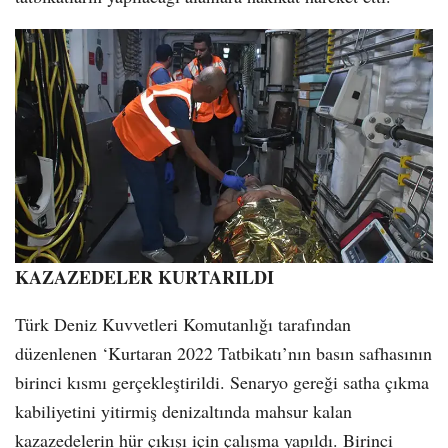
KAZAZEDELER KURTARILDI
Türk Deniz Kuvvetleri Komutanlığı tarafından
düzenlenen ‘Kurtaran 2022 Tatbikatı’nın basın safhasının
birinci kısmı gerçekleştirildi. Senaryo gereği satha çıkma
kabiliyetini yitirmiş denizaltında mahsur kalan
kazazedelerin hür çıkışı için çalışma yapıldı. Birinci