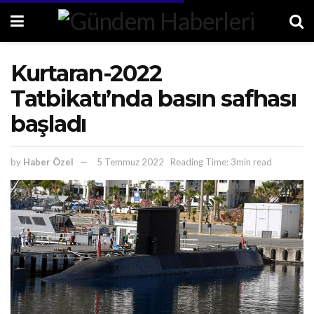
Kurtaran-2022
Tatbikatı’nda basın safhası
başladı
by
Haber Özel
5 Temmuz 2022
Reading Time: 3min read