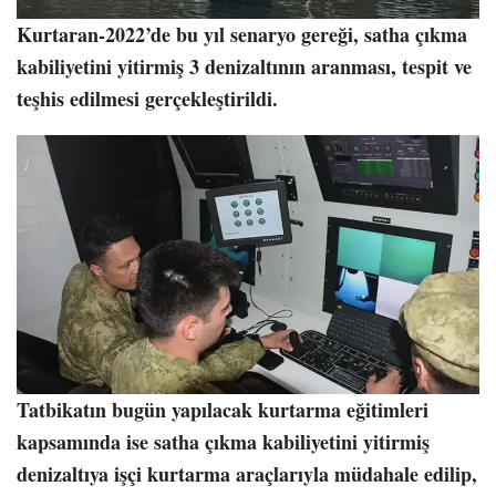
Kurtaran-2022’de bu yıl senaryo gereği, satha çıkma
kabiliyetini yitirmiş 3 denizaltının aranması, tespit ve
teşhis edilmesi gerçekleştirildi.
Tatbikatın bugün yapılacak kurtarma eğitimleri
kapsamında ise satha çıkma kabiliyetini yitirmiş
denizaltıya işçi kurtarma araçlarıyla müdahale edilip,