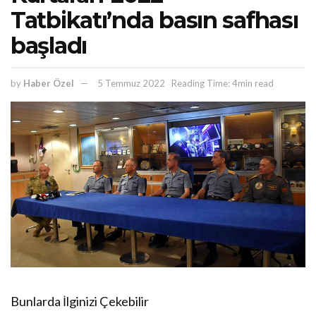
Tatbikatı’nda basın safhası
başladı
by
Haber Özel
5 Temmuz 2022
Reading Time: 4min read
Bunlarda İlginizi Çekebilir