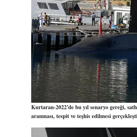
Kurtaran-2022’de bu yıl senaryo gereği, satha
aranması, tespit ve teşhis edilmesi gerçekleşti