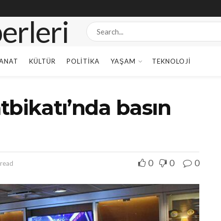
ANAT
KÜLTÜR
POLITIKA
YAŞAM
TEKNOLOJI
tbikatı’nda basın
0
0
0
 read