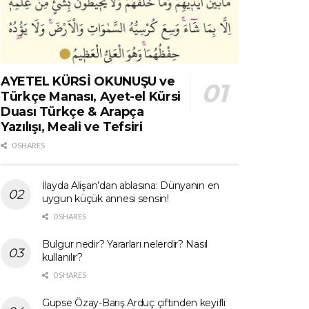
AYETEL KÜRSİ OKUNUŞU ve
Türkçe Manası, Ayet-el Kürsi
Duası Türkçe & Arapça
Yazılışı, Meali ve Tefsiri
0 SHARES
İlayda Alişan’dan ablasına: Dünyanın en
uygun küçük annesi sensin!
0 SHARES
Bulgur nedir? Yararları nelerdir? Nasıl
kullanılır?
0 SHARES
Gupse Özay-Barış Arduç çiftinden keyifli