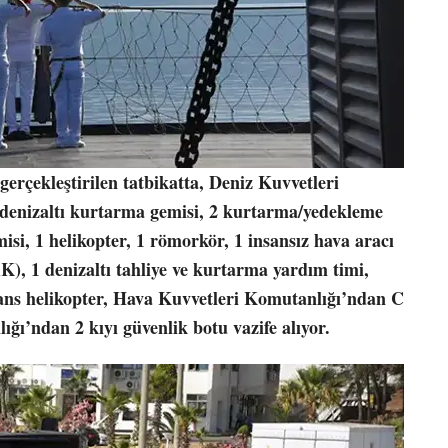
rçekleştirilen tatbikatta, Deniz Kuvvetleri
1 denizaltı kurtarma gemisi, 2 kurtarma/yedekleme
isi, 1 helikopter, 1 römorkör, 1 insansız hava aracı
), 1 denizaltı tahliye ve kurtarma yardım timi,
ns helikopter, Hava Kuvvetleri Komutanlığı’ndan C
ğı’ndan 2 kıyı güvenlik botu vazife alıyor.