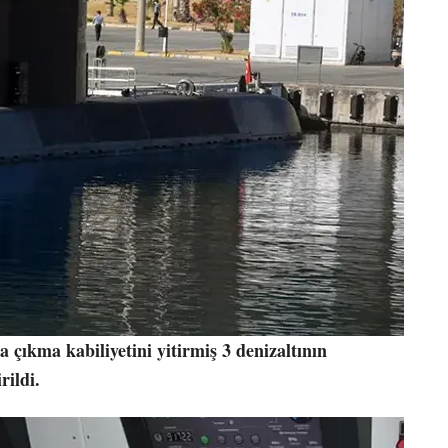
 çıkma kabiliyetini yitirmiş 3 denizaltının
rildi.