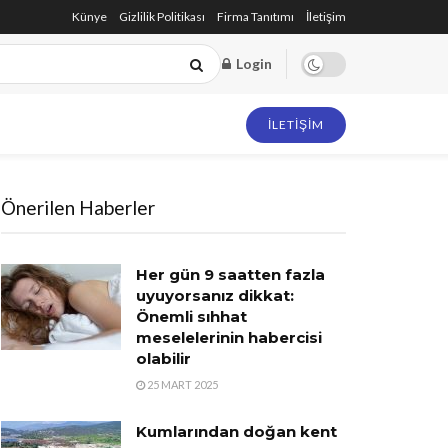
Künye
Gizlilik Politikası
Firma Tanıtımı
İletişim
Login
İLETIŞIM
Önerilen Haberler
Her gün 9 saatten fazla
uyuyorsanız dikkat:
Önemli sıhhat
meselelerinin habercisi
olabilir
25 MART 2025
Kumlarından doğan kent