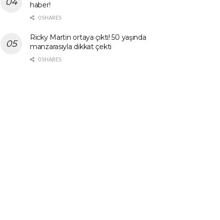
haber!
0 SHARES
Ricky Martin ortaya çıktı! 50 yaşında
manzarasıyla dikkat çekti
0 SHARES