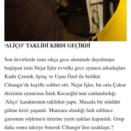
‘ALİÇO’ TAKLİDİ KIRDI GEÇİRDİ
Son devirlerde ismi sıkça gece aleminde duyulmaya
başlayan isim Nejat İşler evvelki gece oyuncu arkadaşları
Kadir Çermik Aytaç ve Uşun Özel ile birlikte
Cihangir’de keyifle sohbet etti. Nejat İşler, bir orta Çukur
dizisinin oyuncusu İstek Kocaoğlu’nun canlandırdığı
‘Aliço’ karakterinin taklidini yaptı. Masada bir müddet
gülme krizi yaşandı. Manzara alındığı fark edilince
garsonun söylemesi üzerine yerin ışıkları kapatıldı. Grup
daha sonra taksiye binerek Cihangir’den uzaklaştı.?