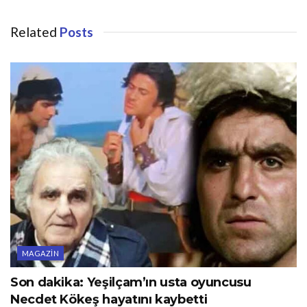
Related
Posts
MAGAZIN
Son dakika: Yeşilçam’ın usta oyuncusu
Necdet Kökeş hayatını kaybetti