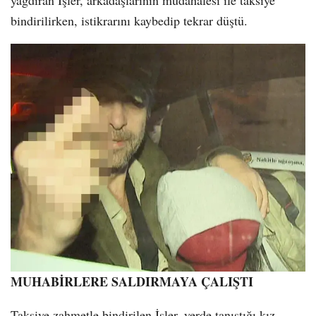
yağdıran İşler, arkadaşlarının müdahalesi ile taksiye
bindirilirken, istikrarını kaybedip tekrar düştü.
MUHABİRLERE SALDIRMAYA ÇALIŞTI
Taksiye zahmetle bindirilen İşler, yerde tanıştığı kız