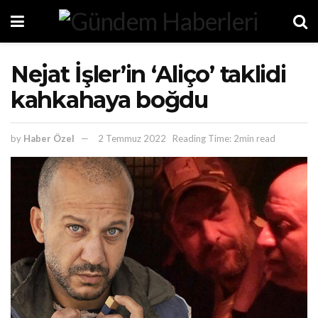
Nejat İşler’in ‘Aliço’ taklidi
kahkahaya boğdu
by
Haber Özel
2 Temmuz 2022
Reading Time: 2min read