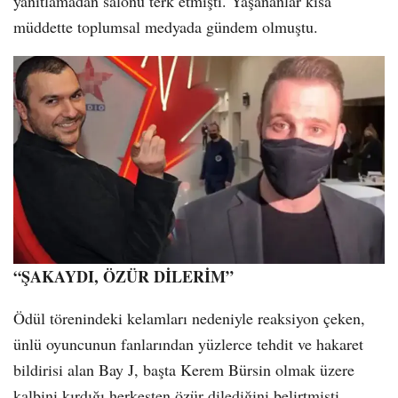
yanıtlamadan salonu terk etmişti. Yaşananlar kısa
müddette toplumsal medyada gündem olmuştu.
“ŞAKAYDI, ÖZÜR DİLERİM”
Ödül törenindeki kelamları nedeniyle reaksiyon çeken,
ünlü oyuncunun fanlarından yüzlerce tehdit ve hakaret
bildirisi alan Bay J, başta Kerem Bürsin olmak üzere
kalbini kırdığı herkesten özür dilediğini belirtmişti.