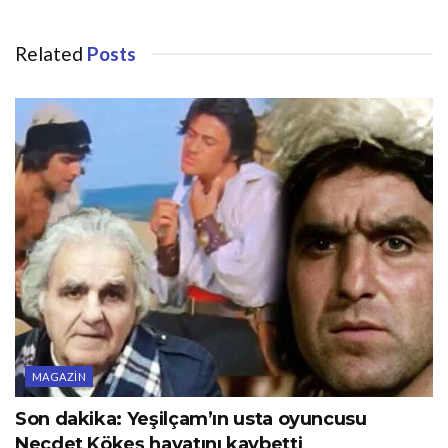
Related
Posts
MAGAZIN
Son dakika: Yeşilçam’ın usta oyuncusu
Necdet Kökeş hayatını kaybetti