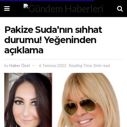
Pakize Suda’nın sıhhat
durumu! Yeğeninden
açıklama
by
Haber Özel
6 Temmuz 2022
Reading Time: 3min read