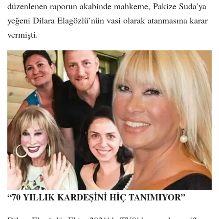
düzenlenen raporun akabinde mahkeme, Pakize Suda’ya
yeğeni Dilara Elagözlü’nün vasi olarak atanmasına karar
vermişti.
“70 YILLIK KARDEŞİNİ HİÇ TANIMIYOR”