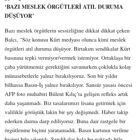
‘BAZI MESLEK ÖRGÜTLERİ ATIL DURUMA
DÜŞÜYOR’
Bazı meslek örgütlerin sessizliğine dikkat dikkat çeken
Balcı, “Söz konusu Kürt medyası olunca kimi meslek
örgütleri atıl duruma düşüyor. Birtakım sendikalar Kürt
basınına tepki vermiyor/vermek istemiyor. Ortaklaşa bir
çaba yürütmemiz gerektiğini savunurken çoklukla kolay
münasebetlerle yalnız bırakılıyoruz. Son bir yıldır
bilhassa Basın-İş yalnız bırakılıyor. Sansür yasası öncesi
AFP foto muhabiri Bülent Kılıç’ta gelişen refleks artık
daha yaşanmadı. Biz tasalarımızı lisana getirmek için
valilikle görüştük lakin bir şey değişmedi. Haber takip
ederken daima darp ediliyoruz. Buna dair rastgele bir
örgütlenme biçimi yaratamadık. Basın kartının verilme
biçimi bile sıkıntılı. Sendikalar hala bu noktada bile