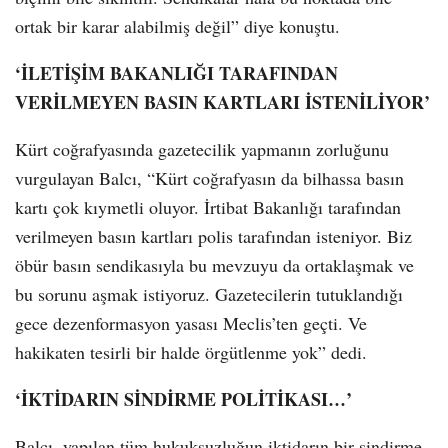
ortak bir karar alabilmiş değil” diye konuştu.
‘İLETİŞİM BAKANLIĞI TARAFINDAN
VERİLMEYEN BASIN KARTLARI İSTENİLİYOR’
Kürt coğrafyasında gazetecilik yapmanın zorluğunu
vurgulayan Balcı, “Kürt coğrafyasın da bilhassa basın
kartı çok kıymetli oluyor. İrtibat Bakanlığı tarafından
verilmeyen basın kartları polis tarafından isteniyor. Biz
öbür basın sendikasıyla bu mevzuyu da ortaklaşmak ve
bu sorunu aşmak istiyoruz. Gazetecilerin tutuklandığı
gece dezenformasyon yasası Meclis’ten geçti. Ve
hakikaten tesirli bir halde örgütlenme yok” dedi.
‘İKTİDARIN SİNDİRME POLİTİKASI…’
Balcı, yapılan tüm hukuksuzluğun iktidarın bir sindirme