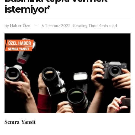
istemiyor’
by
Haber Özel
6 Temmuz 2022
Reading Time: 4min read
Semra Yansit