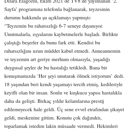
Dilara Elagözlü, Ekim 2021’de TV8’de yayınlanan ‘2.
Sayfa’ programına telefonla bağlanarak, teyzesinin
durumu hakkında şu açıklamayı yapmıştı:
“Teyzemin bu rahatsızlığı 6-7 seneye dayanıyor.
Unutmalarla, eşyalarını kaybetmelerle başladı. Birlikte
çalıştığı beşerler da bunu fark etti. Kendisi bu
rahatsızlığını uzun müddet kabul etmedi. Anneannemin
ve teyzemin art geriye merhum olmasıyla, yaşadığı
duygusal şeyler de bu hastalığı tetikledi. Bana bir
konuşmamızda ‘Her şeyi unutarak ölmek istiyorum’ dedi.
18 yaşından beri kendi yaşamayı tercih etmiş, kedileriyle
keyifli olan bir insan. Sonlu ve kuşkucu yapısı hastalıkla
daha da gelişti. Birkaç yıldır kelamlarına prestij
edilemeyecek hale geldi. Üç sene evvel etrafından şikayet
geldi, meskenine gittim. Konutu çok dağınıktı,
toparlamak istedim lakin müsaade vermedi. Hekimleri