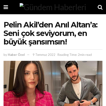
Pelin Akil’den Anıl Altan’a:
Seni çok seviyorum, en
büyük şansımsın!
by
Haber Özel
9 Temmuz 2022
Reading Time: 2min read