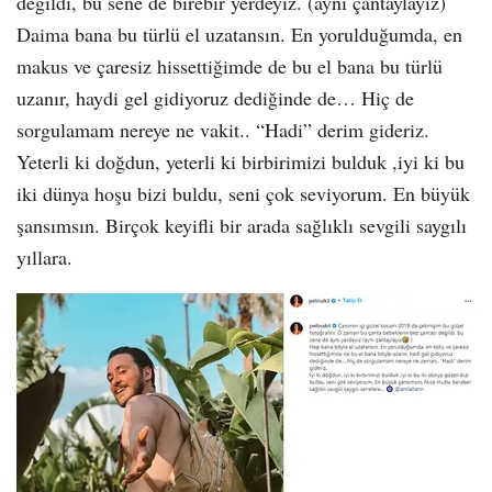
değildi, bu sene de birebir yerdeyiz. (aynı çantaylayız)
Daima bana bu türlü el uzatansın. En yorulduğumda, en
makus ve çaresiz hissettiğimde de bu el bana bu türlü
uzanır, haydi gel gidiyoruz dediğinde de… Hiç de
sorgulamam nereye ne vakit.. “Hadi” derim gideriz.
Yeterli ki doğdun, yeterli ki birbirimizi bulduk ,iyi ki bu
iki dünya hoşu bizi buldu, seni çok seviyorum. En büyük
şansımsın. Birçok keyifli bir arada sağlıklı sevgili saygılı
yıllara.