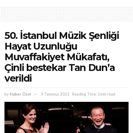
50. İstanbul Müzik Şenliği
Hayat Uzunluğu
Muvaffakiyet Mükafatı,
Çinli bestekar Tan Dun’a
verildi
by
Haber Özel
9 Temmuz 2022
Reading Time: 1min read