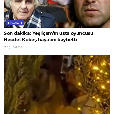
MAGAZIN
Son dakika: Yeşilçam’ın usta oyuncusu
Necdet Kökeş hayatını kaybetti
3 ŞUBAT 2026