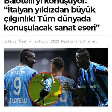
Balotelli’yi konuşuyor:
“İtalyan yıldızdan büyük
çılgınlık! Tüm dünyada
konuşulacak sanat eseri”
by
Haber Özel
29 Haziran 2022
Reading Time: 3min read