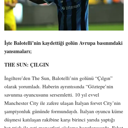
İşte Balotelli’nin kaydettiği golün Avrupa basınındaki
yansımaları;
THE SUN: ÇILGIN
İngiltere’den The Sun, Balotelli’nin golünü “Çılgın”
olarak yorumladı. Haberin ayrıntısında “Göztepe’nin
savunma oyuncusunu sersemletti. 10 yıl evvel
Manchester City ile zafere ulaşan İtalyan forvet City’nin
şampiyonluk gününde formundaydı. İtalyan oyuncu küme
düşmesi katılaşan rakibine karşı birinci yarıda yaptığı
hat-trick ile zati manşetleri süsleme hazırlanıyordu. Fakat