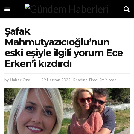
Şafak
Mahmutyazıcıoğlu’nun
eski eşiyle ilgili yorum Ece
Erken’i kızdırdı
by
Haber Özel
29 Haziran 2022
Reading Time: 2min read