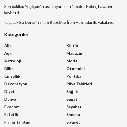
Son dakika: Yeşilçam’ın usta oyuncusu Necdet Kökeş hayatını
kaybetti
Taşacak Bu Deniz’in yıldızı Bebek’te İrem Haznedar ile yakalandı
Kategoriler
Aile
Kültür
Aşk
Magazin
Astroloji
Moda
Bilim
Otomobil
Cinsellik
Politika
Dekorasyon
Rüya Tabirleri
Diyet
Sağlık
Dünya
Sanat
Ekonomi
Seyahat
Estetik
Sinema
Firma Tanıtımı
Siyaset