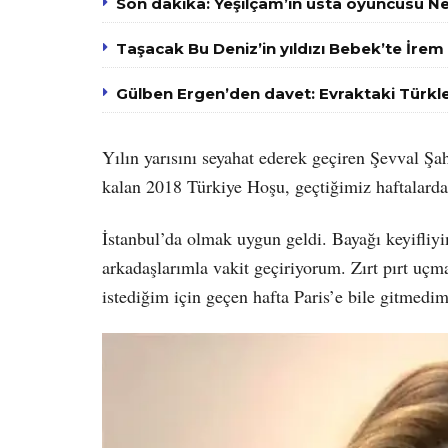
Son dakika: Yeşilçam’ın usta oyuncusu N
Taşacak Bu Deniz’in yıldızı Bebek’te İrem
Gülben Ergen’den davet: Evraktaki Türkle
Yılın yarısını seyahat ederek geçiren Şevval Şa
kalan 2018 Türkiye Hoşu, geçtiğimiz haftalarda 
İstanbul’da olmak uygun geldi. Bayağı keyifliyi
arkadaşlarımla vakit geçiriyorum. Zırt pırt uç
istediğim için geçen hafta Paris’e bile gitmedim