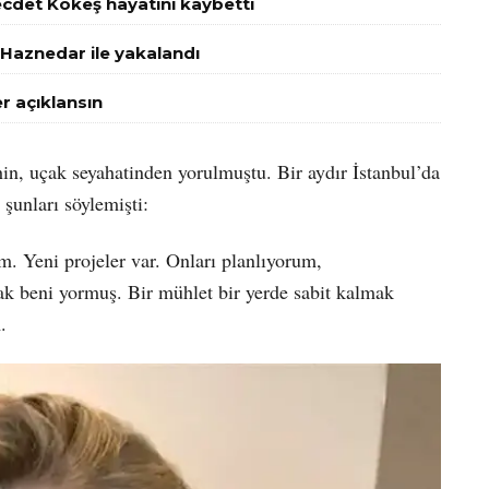
ecdet Kökeş hayatını kaybetti
 Haznedar ile yakalandı
r açıklansın
hin, uçak seyahatinden yorulmuştu. Bir aydır İstanbul’da
şunları söylemişti:
m. Yeni projeler var. Onları planlıyorum,
mak beni yormuş. Bir mühlet bir yerde sabit kalmak
.