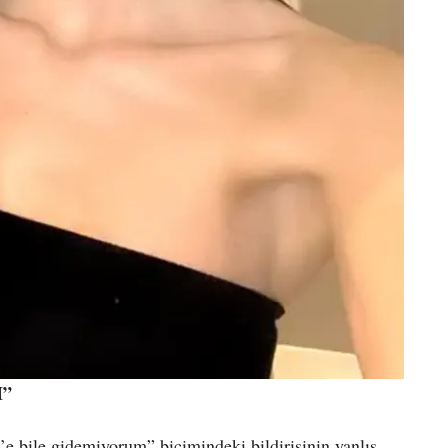
I”
e bile gidemiyorum” biçimindeki bildirisinin yanlış