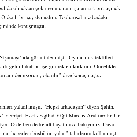
nbul’da olmaktan çok memnunum, şu an zırt pırt uçmak
ı. O denli bir şey demedim. Toplumsal medyadaki
çiminde konuşmuştu.
işantaşı’nda görüntülenmişti. Oyunculuk teklifleri
klifi geldi fakat bu işe girmekten korktum. Öncelikle
apmam demiyorum, olabilir” diye konuşmuştu.
anları yalanlamıştı. “Hepsi arkadaşım” diyen Şahin,
ok” demişti. Eski sevgilisi Yiğit Marcus Aral tarafından
tmiyor. O de ben de kendi hayatımıza bakıyoruz. Dava
ntaj haberleri büsbütün yalan” tabirlerini kullanmıştı.