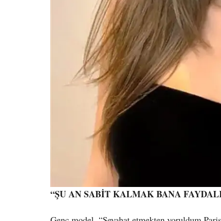
“ŞU AN SABİT KALMAK BANA FAYDAL
Genç model, “Seyahat etmekten yoruldum Paris’