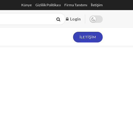
Künye
Gizlilik Politikası
Firma Tanıtımı
İletişim
Login
İLETIŞIM