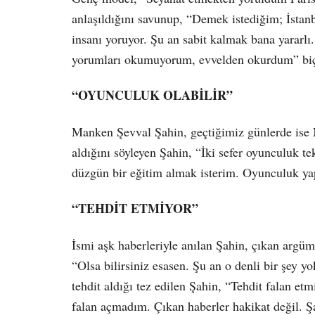
anlaşıldığını savunup, “Demek istediğim; İsta
insanı yoruyor. Şu an sabit kalmak bana yararl
yorumları okumuyorum, evvelden okurdum” bi
“OYUNCULUK OLABİLİR”
Manken Şevval Şahin, geçtiğimiz günlerde ise N
aldığını söyleyen Şahin, “İki sefer oyunculuk te
düzgün bir eğitim almak isterim. Oyunculuk y
“TEHDİT ETMİYOR”
İsmi aşk haberleriyle anılan Şahin, çıkan argüm
“Olsa bilirsiniz esasen. Şu an o denli bir şey y
tehdit aldığı tez edilen Şahin, “Tehdit falan e
falan açmadım. Çıkan haberler hakikat değil. Şa