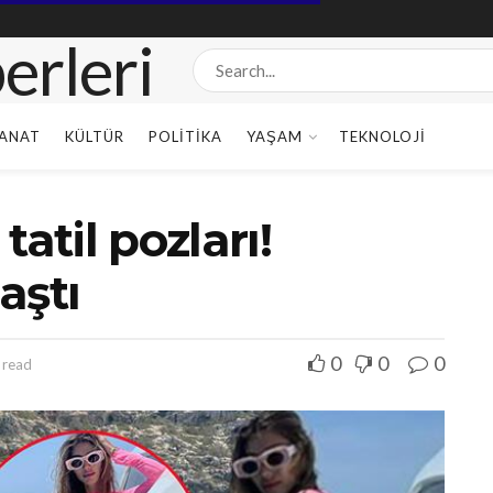
ANAT
KÜLTÜR
POLITIKA
YAŞAM
TEKNOLOJI
atil pozları!
aştı
0
0
0
 read