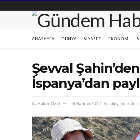
ANASAYFA
DÜNYA
SIYASET
EKONOMI
S
Şevval Şahin’den t
İspanya’dan payl
by
Haber Özel
28 Haziran 2022
Reading Time: 3min