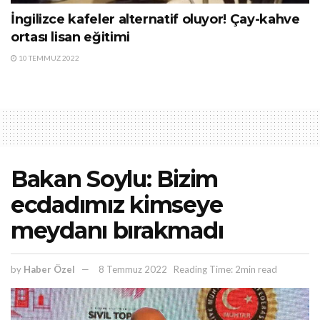
İngilizce kafeler alternatif oluyor! Çay-kahve
ortası lisan eğitimi
10 TEMMUZ 2022
Bakan Soylu: Bizim
ecdadımız kimseye
meydanı bırakmadı
by
Haber Özel
8 Temmuz 2022
Reading Time: 2min read