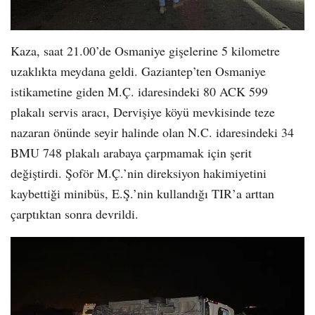
Kaza, saat 21.00’de Osmaniye gişelerine 5 kilometre
uzaklıkta meydana geldi. Gaziantep’ten Osmaniye
istikametine giden M.Ç. idaresindeki 80 ACK 599
plakalı servis aracı, Dervişiye köyü mevkisinde teze
nazaran önünde seyir halinde olan N.C. idaresindeki 34
BMU 748 plakalı arabaya çarpmamak için şerit
değiştirdi. Şoför M.Ç.’nin direksiyon hakimiyetini
kaybettiği minibüs, E.Ş.’nin kullandığı TIR’a arttan
çarptıktan sonra devrildi.