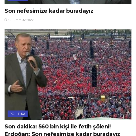
Son nefesimize kadar buradayız
10 TEMMUZ 2022
POLITIKA
Son dakika: 560 bin kişi ile fetih şöleni!
Erdoğan: Son nefesimize kadar buradayız