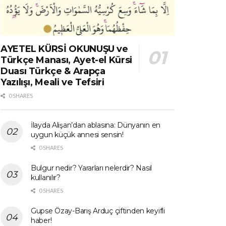
AYETEL KÜRSİ OKUNUŞU ve
Türkçe Manası, Ayet-el Kürsi
Duası Türkçe & Arapça
Yazılışı, Meali ve Tefsiri
0 SHARES
İlayda Alişan’dan ablasına: Dünyanın en
uygun küçük annesi sensin!
0 SHARES
Bulgur nedir? Yararları nelerdir? Nasıl
kullanılır?
0 SHARES
Gupse Özay-Barış Arduç çiftinden keyifli
haber!