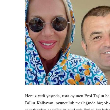
Henüz yedi yaşında, usta oyuncu Erol Taş’ın ba
Billur Kalkavan, oyunculuk mesleğinde birçok d
sanatkardan geçtiğimiz günlerde üzücü bir habe