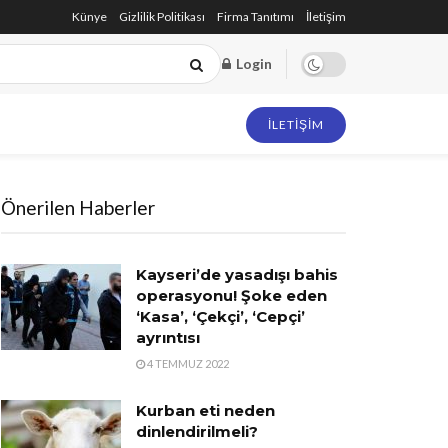
Künye
Gizlilik Politikası
Firma Tanıtımı
İletişim
Login
İLETIŞIM
Önerilen Haberler
Kayseri’de yasadışı bahis
operasyonu! Şoke eden
‘Kasa’, ‘Çekçi’, ‘Cepçi’
ayrıntısı
4 TEMMUZ 2022
Kurban eti neden
dinlendirilmeli?