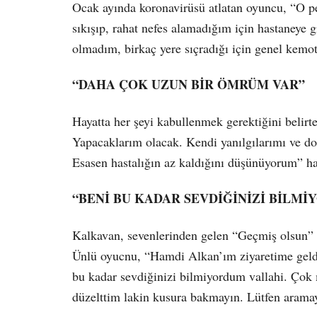
Ocak ayında koronavirüsü atlatan oyuncu, “O p
sıkışıp, rahat nefes alamadığım için hastaneye 
olmadım, birkaç yere sıçradığı için genel kemo
“DAHA ÇOK UZUN BİR ÖMRÜM VAR”
Hayatta her şeyi kabullenmek gerektiğini beli
Yapacaklarım olacak. Kendi yanılgılarımı ve d
Esasen hastalığın az kaldığını düşünüyorum” ha
“BENİ BU KADAR SEVDİĞİNİZİ BİLM
Kalkavan, sevenlerinden gelen “Geçmiş olsun” i
Ünlü oyucnu, “Hamdi Alkan’ım ziyaretime geldi
bu kadar sevdiğinizi bilmiyordum vallahi. Çok
düzelttim lakin kusura bakmayın. Lütfen aramayı