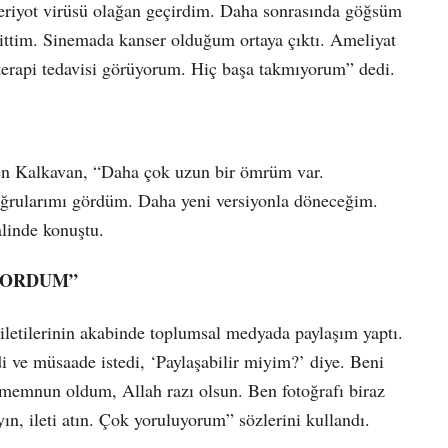
eriyot virüsü olağan geçirdim. Daha sonrasında göğsüm
gittim. Sinemada kanser olduğum ortaya çıktı. Ameliyat
terapi tedavisi görüyorum. Hiç başa takmıyorum” dedi.
rten Kalkavan, “Daha çok uzun bir ömrüm var.
oğrularımı gördüm. Daha yeni versiyonla döneceğim.
linde konuştu.
İYORDUM”
letilerinin akabinde toplumsal medyada paylaşım yaptı.
 ve müsaade istedi, ‘Paylaşabilir miyim?’ diye. Beni
 memnun oldum, Allah razı olsun. Ben fotoğrafı biraz
n, ileti atın. Çok yoruluyorum” sözlerini kullandı.