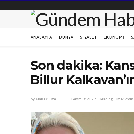
ANASAYFA
DÜNYA
SIYASET
EKONOMI
S
Son dakika: Kan
Billur Kalkavan’
by
Haber Özel
5 Temmuz 2022
Reading Time: 2min