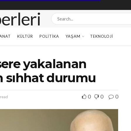
ANAT
KÜLTÜR
POLITIKA
YAŞAM
TEKNOLOJI
sere yakalanan
ın sıhhat durumu
0
0
0
 read