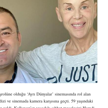
şrolüne olduğu ‘Ayrı Dünyalar’ sinemasında rol alan
izi ve sinemada kamera karşısına geçti. 59 yaşındaki
r geldi. Kalkavan’ın yaşadığı sıhhat meselesini Hamdi