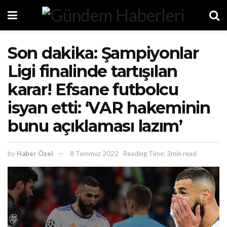
Son dakika: Şampiyonlar
Ligi finalinde tartışılan
karar! Efsane futbolcu
isyan etti: ‘VAR hakeminin
bunu açıklaması lazım’
by
Haber Özel
8 Temmuz 2022
Reading Time: 3min read