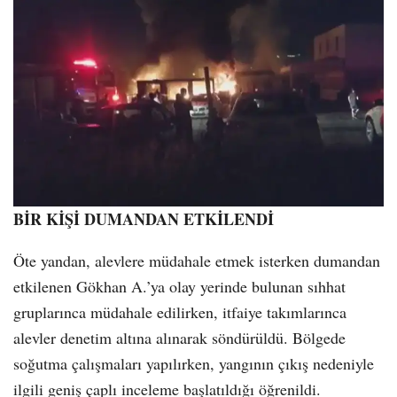
BİR KİŞİ DUMANDAN ETKİLENDİ
Öte yandan, alevlere müdahale etmek isterken dumandan
etkilenen Gökhan A.’ya olay yerinde bulunan sıhhat
gruplarınca müdahale edilirken, itfaiye takımlarınca
alevler denetim altına alınarak söndürüldü. Bölgede
soğutma çalışmaları yapılırken, yangının çıkış nedeniyle
ilgili geniş çaplı inceleme başlatıldığı öğrenildi.