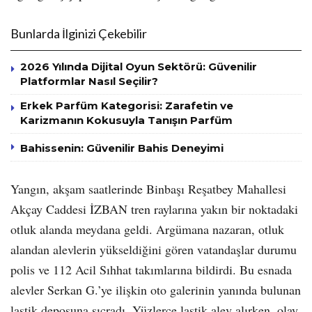
Bunlarda İlginizi Çekebilir
2026 Yılında Dijital Oyun Sektörü: Güvenilir
Platformlar Nasıl Seçilir?
Erkek Parfüm Kategorisi: Zarafetin ve
Karizmanın Kokusuyla Tanışın Parfüm
Bahissenin: Güvenilir Bahis Deneyimi
Yangın, akşam saatlerinde Binbaşı Reşatbey Mahallesi
Akçay Caddesi İZBAN tren raylarına yakın bir noktadaki
otluk alanda meydana geldi. Argümana nazaran, otluk
alandan alevlerin yükseldiğini gören vatandaşlar durumu
polis ve 112 Acil Sıhhat takımlarına bildirdi. Bu esnada
alevler Serkan G.’ye ilişkin oto galerinin yanında bulunan
lastik deposuna sıçradı. Yüzlerce lastik alev alırken, olay