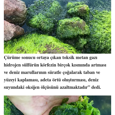
Çürüme sonucu ortaya çıkan toksik metan gazı
hidrojen sülfürün körfezin birçok kısmında artması
ve deniz marullarının süratle çoğalarak taban ve
yüzeyi kaplaması, adeta örtü oluşturması, deniz
suyundaki oksijen ölçüsünü azaltmaktadır” dedi.