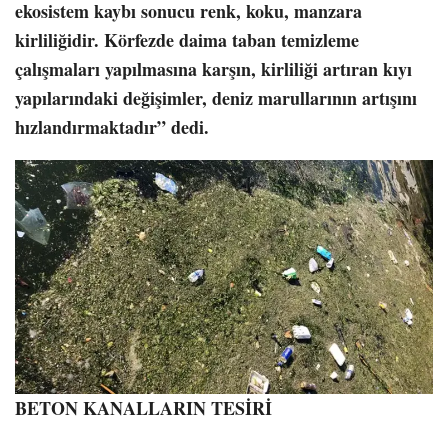
ekosistem kaybı sonucu renk, koku, manzara
kirliliğidir. Körfezde daima taban temizleme
çalışmaları yapılmasına karşın, kirliliği artıran kıyı
yapılarındaki değişimler, deniz marullarının artışını
hızlandırmaktadır” dedi.
BETON KANALLARIN TESİRİ