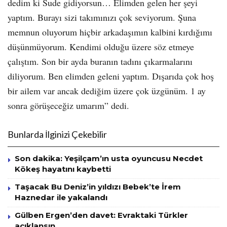
dedim ki Sude gidiyorsun… Elimden gelen her şeyi
yaptım. Burayı sizi takımınızı çok seviyorum. Şuna
memnun oluyorum hiçbir arkadaşımın kalbini kırdığımı
düşünmüyorum. Kendimi olduğu üzere söz etmeye
çalıştım. Son bir ayda buranın tadını çıkarmalarını
diliyorum. Ben elimden geleni yaptım. Dışarıda çok hoş
bir ailem var ancak dediğim üzere çok üzgünüm. 1 ay
sonra görüşeceğiz umarım” dedi.
Bunlarda İlginizi Çekebilir
Son dakika: Yeşilçam’ın usta oyuncusu Necdet
Kökeş hayatını kaybetti
Taşacak Bu Deniz’in yıldızı Bebek’te İrem
Haznedar ile yakalandı
Gülben Ergen’den davet: Evraktaki Türkler
açıklansın