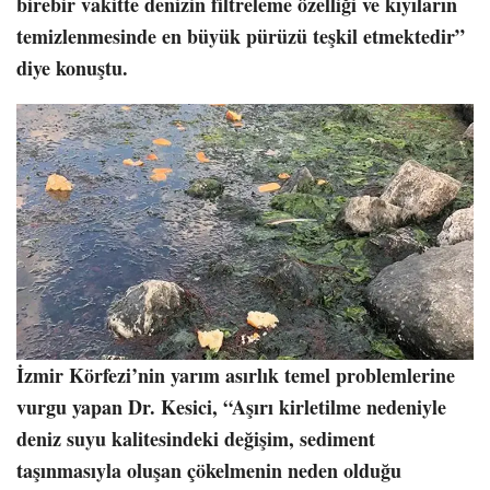
birebir vakitte denizin filtreleme özelliği ve kıyıların
temizlenmesinde en büyük pürüzü teşkil etmektedir”
diye konuştu.
İzmir Körfezi’nin yarım asırlık temel problemlerine
vurgu yapan Dr. Kesici, “Aşırı kirletilme nedeniyle
deniz suyu kalitesindeki değişim, sediment
taşınmasıyla oluşan çökelmenin neden olduğu