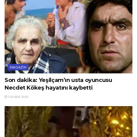
MAGAZIN
Son dakika: Yeşilçam’ın usta oyuncusu
Necdet Kökeş hayatını kaybetti
3 ŞUBAT 2026