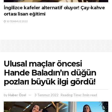
İngilizce kafeler alternatif oluyor! Çay-kahve
ortası lisan eğitimi
10 TEMMUZ 2022
Ulusal maçlar öncesi
Hande Baladın’ın düğün
pozları büyük ilgi gördü!
by
Haber Özel
3 Temmuz 2022
Reading Time: 3min read