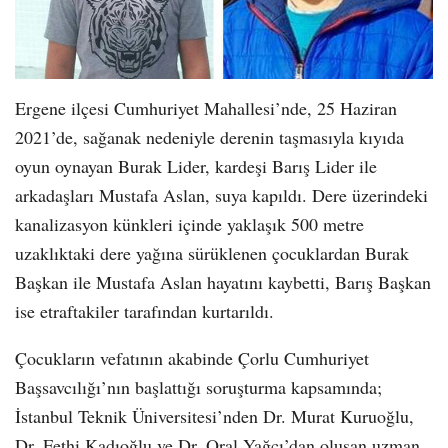
Ergene ilçesi Cumhuriyet Mahallesi’nde, 25 Haziran
2021’de, sağanak nedeniyle derenin taşmasıyla kıyıda
oyun oynayan Burak Lider, kardeşi Barış Lider ile
arkadaşları Mustafa Aslan, suya kapıldı. Dere üzerindeki
kanalizasyon künkleri içinde yaklaşık 500 metre
uzaklıktaki dere yağına sürüklenen çocuklardan Burak
Başkan ile Mustafa Aslan hayatını kaybetti, Barış Başkan
ise etraftakiler tarafından kurtarıldı.
Çocukların vefatının akabinde Çorlu Cumhuriyet
Başsavcılığı’nın başlattığı soruşturma kapsamında;
İstanbul Teknik Üniversitesi’nden Dr. Murat Kuruoğlu,
Dr. Fethi Kadıoğlu ve Dr. Oral Yağcı’dan oluşan uzman