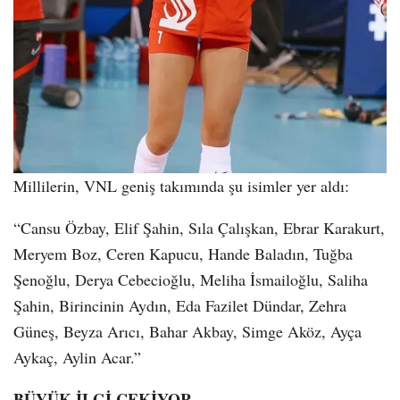
Millilerin, VNL geniş takımında şu isimler yer aldı:
“Cansu Özbay, Elif Şahin, Sıla Çalışkan, Ebrar Karakurt,
Meryem Boz, Ceren Kapucu, Hande Baladın, Tuğba
Şenoğlu, Derya Cebecioğlu, Meliha İsmailoğlu, Saliha
Şahin, Birincinin Aydın, Eda Fazilet Dündar, Zehra
Güneş, Beyza Arıcı, Bahar Akbay, Simge Aköz, Ayça
Aykaç, Aylin Acar.”
BÜYÜK İLGİ ÇEKİYOR