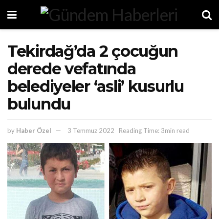
Tekirdağ’da 2 çocuğun
derede vefatında
belediyeler ‘asli’ kusurlu
bulundu
by
Haber Özel
3 Temmuz 2022
Reading Time: 3min read