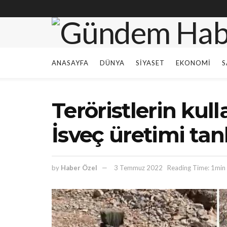
ANASAYFA
DÜNYA
SIYASET
EKONOMI
S
Teröristlerin ku
İsveç üretimi tank
by
Haber Özel
3 Temmuz 2022
Reading Time: 1min