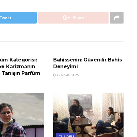
Tweet
Share
GÜNDEM
üm Kategorisi:
Bahissenin: Güvenilir Bahis
 ve Karizmanın
Deneyimi
 Tanışın Parfüm
12 NISAN 2025
GÜNDEM