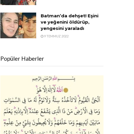
Batman’da dehşet! Eşini
ve yeğenini öldürüp,
yengesini yaraladı
9 TEMMUZ 2022
Popüler Haberler