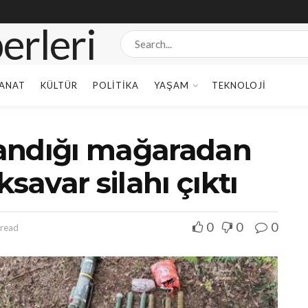
ANAT
KÜLTÜR
POLITIKA
YAŞAM
TEKNOLOJI
llandığı mağaradan
savar silahı çıktı
0
0
0
 read