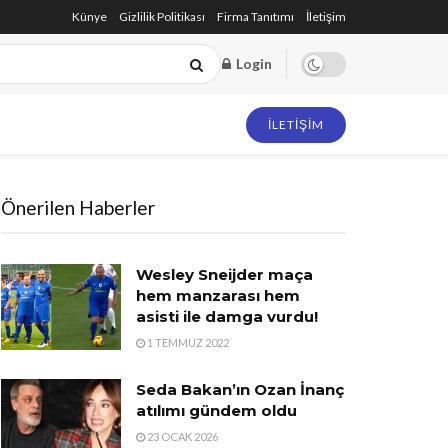
Künye
Gizlilik Politikası
Firma Tanıtımı
İletişim
Login
İLETIŞIM
Önerilen Haberler
Wesley Sneijder maça
hem manzarası hem
asisti ile damga vurdu!
1 TEMMUZ 2022
Seda Bakan’ın Ozan İnanç
atılımı gündem oldu
23 OCAK 2026