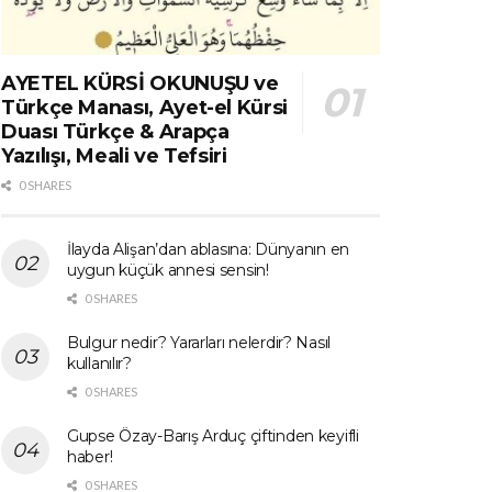
AYETEL KÜRSİ OKUNUŞU ve
Türkçe Manası, Ayet-el Kürsi
Duası Türkçe & Arapça
Yazılışı, Meali ve Tefsiri
0 SHARES
İlayda Alişan’dan ablasına: Dünyanın en
uygun küçük annesi sensin!
0 SHARES
Bulgur nedir? Yararları nelerdir? Nasıl
kullanılır?
0 SHARES
Gupse Özay-Barış Arduç çiftinden keyifli
haber!
0 SHARES