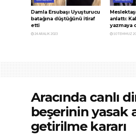
Damla Ersubaşı Uyuşturucu
Meslektaşı
batağına düştüğünü itiraf
anlattı: K
etti
yazmaya 
24 ARALIK 2023
10 TEMMUZ 2
Aracında canlı dir
beşerinin yasak 
getirilme kararı