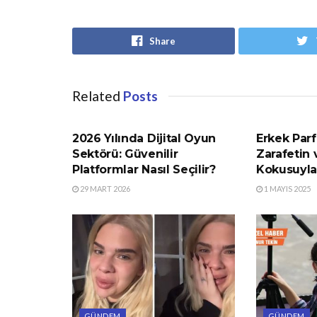
Share
Related
Posts
GÜNDEM
GÜNDEM
2026 Yılında Dijital Oyun
Erkek Parf
Sektörü: Güvenilir
Zarafetin
Platformlar Nasıl Seçilir?
Kokusuyla
29 MART 2026
1 MAYIS 2025
GÜNDEM
GÜNDEM