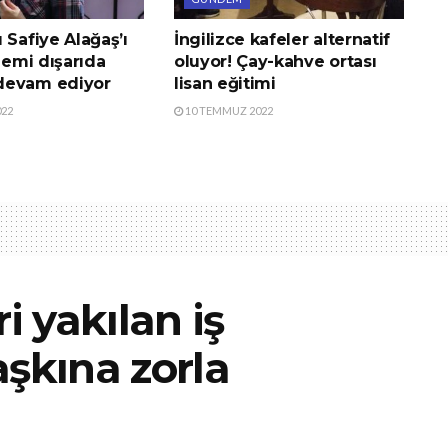
 Safiye Alağaş’ı
İngilizce kafeler alternatif
alemi dışarıda
oluyor! Çay-kahve ortası
devam ediyor
lisan eğitimi
022
10 TEMMUZ 2022
i yakılan iş
aşkına zorla