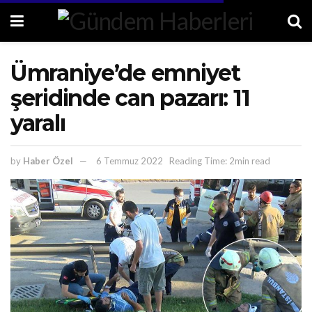
Ümraniye’de emniyet
şeridinde can pazarı: 11
yaralı
by
Haber Özel
6 Temmuz 2022
Reading Time: 2min read