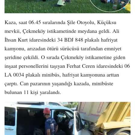
Kaza, saat 06.45 sıralarında Şile Otoyolu, Küçüksu
mevkii, Çekmeköy istikametinde meydana geldi. Ali
İhsan Kurt idaresindeki 34 BDJ 848 plakalı hafriyat
kamyonu, arızadan ötürü sürücüsü tarafından emniyet
şeridine çekildi. O sırada Çekmeköy istikametine giden
inşaat personellerini taşıyan Ferhat Ceren idaresindeki 06
LA 0034 plakalı minibüs, hafriyat kamyonuna arttan
çarptı. Can pazarının yaşandığı kazada, minibüste
bulunan 11 kişi yaralandı.