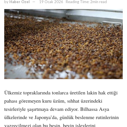
by
Haber Özel
19 Ocak 2026
Reading Time: 2min read
Ülkemiz topraklarında tonlarca üretilen lakin hak ettiği
pahası göremeyen kuru üzüm, sıhhat üzerindeki
tesirleriyle şaşırtmaya devam ediyor. Bilhassa Asya
ülkelerinde ve Japonya’da, günlük beslenme rutinlerinin
vazgeçilmezi olan bu besin, beyin işlevlerini