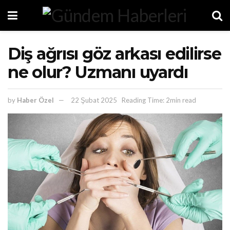
Diş ağrısı göz arkası edilirse
ne olur? Uzmanı uyardı
by
Haber Özel
22 Şubat 2025
Reading Time: 2min read