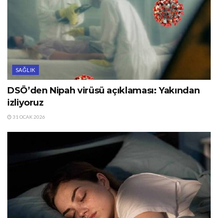
SAĞLIK
DSÖ’den Nipah virüsü açıklaması: Yakından
izliyoruz
31 OCAK 2026