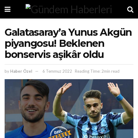
Galatasaray’a Yunus Akgün
piyangosu! Beklenen
bonservis aşikâr oldu
by
Haber Özel
6 Temmuz 2022
Reading Time: 2min read