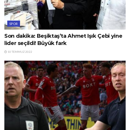
SPOR
Son dakika: Beşiktaş’ta Ahmet Işık Çebi yine
lider seçildi! Büyük fark
10 TEMMUZ 2022