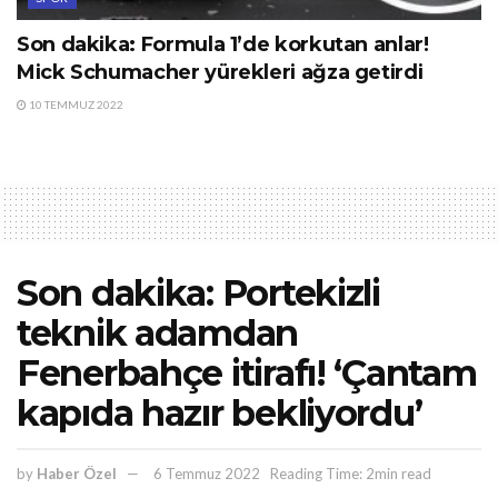
Son dakika: Formula 1’de korkutan anlar!
Mick Schumacher yürekleri ağza getirdi
10 TEMMUZ 2022
Son dakika: Portekizli
teknik adamdan
Fenerbahçe itirafı! ‘Çantam
kapıda hazır bekliyordu’
by
Haber Özel
6 Temmuz 2022
Reading Time: 2min read