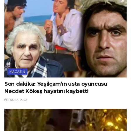
MAGAZIN
Son dakika: Yeşilçam’ın usta oyuncusu
Necdet Kökeş hayatını kaybetti
3 ŞUBAT 2026