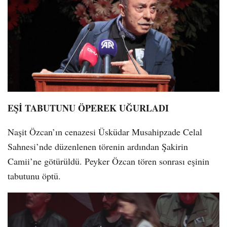
EŞİ TABUTUNU ÖPEREK UĞURLADI
Naşit Özcan’ın cenazesi Üsküdar Musahipzade Celal
Sahnesi’nde düzenlenen törenin ardından Şakirin
Camii’ne götürüldü. Peyker Özcan tören sonrası eşinin
tabutunu öptü.