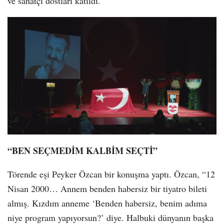
ve sanatçı dostları katıldı.
“BEN SEÇMEDİM KALBİM SEÇTİ”
Törende eşi Peyker Özcan bir konuşma yaptı. Özcan, “12
Nisan 2000… Annem benden habersiz bir tiyatro bileti
almış. Kızdım anneme ‘Benden habersiz, benim adıma
niye program yapıyorsun?’ diye. Halbuki dünyanın başka