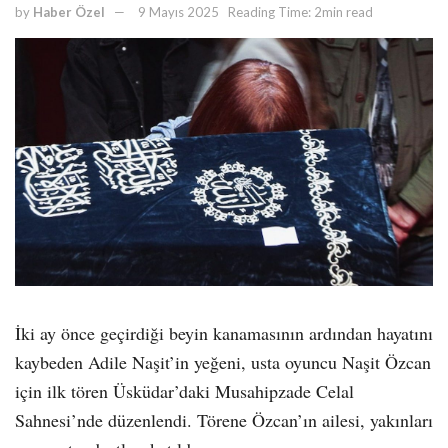
by
Haber Özel
9 Mayıs 2025
Reading Time: 2min read
İki ay önce geçirdiği beyin kanamasının ardından hayatını
kaybeden Adile Naşit’in yeğeni, usta oyuncu Naşit Özcan
için ilk tören Üsküdar’daki Musahipzade Celal
Sahnesi’nde düzenlendi. Törene Özcan’ın ailesi, yakınları