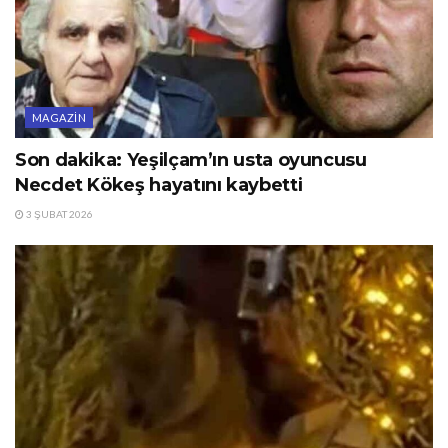
MAGAZIN
Son dakika: Yeşilçam’ın usta oyuncusu
Necdet Kökeş hayatını kaybetti
3 ŞUBAT 2026