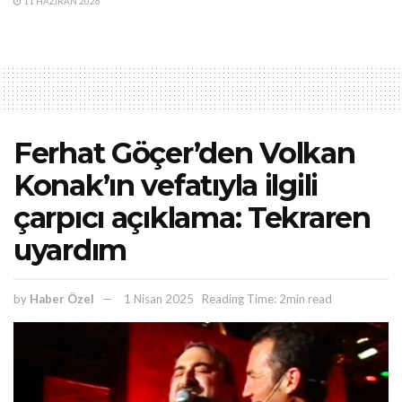
11 HAZIRAN 2026
Ferhat Göçer’den Volkan
Konak’ın vefatıyla ilgili
çarpıcı açıklama: Tekraren
uyardım
by
Haber Özel
1 Nisan 2025
Reading Time: 2min read