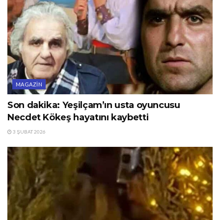
MAGAZIN
Son dakika: Yeşilçam’ın usta oyuncusu
Necdet Kökeş hayatını kaybetti
3 ŞUBAT 2026