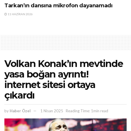
Tarkan’ın dansına mikrofon dayanamadı
11 HAZIRAN 2026
Volkan Konak’ın mevtinde
yasa boğan ayrıntı!
internet sitesi ortaya
çıkardı
by
Haber Özel
1 Nisan 2025
Reading Time: 1min read