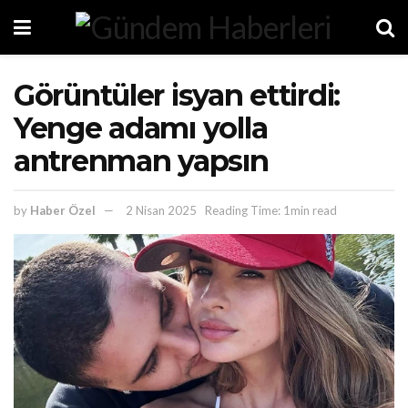
Görüntüler isyan ettirdi:
Yenge adamı yolla
antrenman yapsın
by
Haber Özel
2 Nisan 2025
Reading Time: 1min read