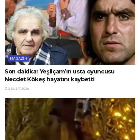
MAGAZIN
Son dakika: Yeşilçam’ın usta oyuncusu
Necdet Kökeş hayatını kaybetti
3 ŞUBAT 2026