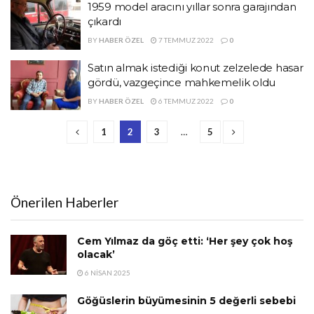
1959 model aracını yıllar sonra garajından
çıkardı
BY
HABER ÖZEL
7 TEMMUZ 2022
0
Satın almak istediği konut zelzelede hasar
gördü, vazgeçince mahkemelik oldu
BY
HABER ÖZEL
6 TEMMUZ 2022
0
1
2
3
…
5
Önerilen Haberler
Cem Yılmaz da göç etti: ‘Her şey çok hoş
olacak’
6 NISAN 2025
Göğüslerin büyümesinin 5 değerli sebebi