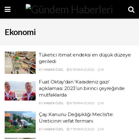
Ekonomi
Tüketici itimat endeksi en düşük düzeye
geriledi
BY
HABER ÖZEL
8 TEMMUZ 2022
0
Fuat Oktay’dan ‘Karadeniz gazı’
açıklaması: 2023’ün birinci çeyreğinde
mutfaklarda
BY
HABER ÖZEL
8 TEMMUZ 2022
0
Çay Kanunu Değişikliği Meclis’te:
Üreticinin vefat fermanı
BY
HABER ÖZEL
7 TEMMUZ 2022
0