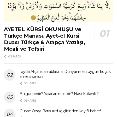
AYETEL KÜRSİ OKUNUŞU ve
Türkçe Manası, Ayet-el Kürsi
Duası Türkçe & Arapça Yazılışı,
Meali ve Tefsiri
0 SHARES
İlayda Alişan’dan ablasına: Dünyanın en uygun küçük
annesi sensin!
0 SHARES
Bulgur nedir? Yararları nelerdir? Nasıl kullanılır?
0 SHARES
Gupse Özay-Barış Arduç çiftinden keyifli haber!