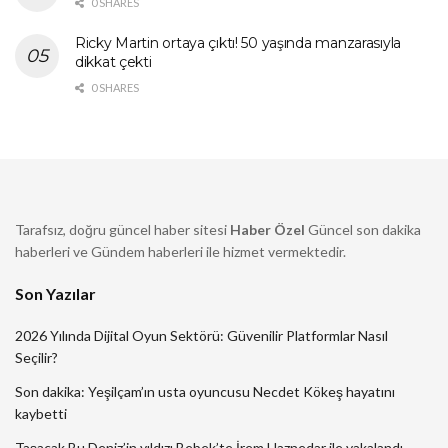
0 SHARES
Ricky Martin ortaya çıktı! 50 yaşında manzarasıyla
dikkat çekti
0 SHARES
Tarafsız, doğru güncel haber sitesi
Haber Özel
Güncel son dakika
haberleri ve Gündem haberleri ile hizmet vermektedir.
Son Yazılar
2026 Yılında Dijital Oyun Sektörü: Güvenilir Platformlar Nasıl
Seçilir?
Son dakika: Yeşilçam’ın usta oyuncusu Necdet Kökeş hayatını
kaybetti
Taşacak Bu Deniz’in yıldızı Bebek’te İrem Haznedar ile yakalandı