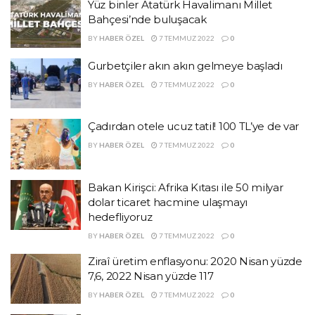
Yüz binler Atatürk Havalimanı Millet
Bahçesi’nde buluşacak
BY
HABER ÖZEL
7 TEMMUZ 2022
0
Gurbetçiler akın akın gelmeye başladı
BY
HABER ÖZEL
7 TEMMUZ 2022
0
Çadırdan otele ucuz tatil! 100 TL’ye de var
BY
HABER ÖZEL
7 TEMMUZ 2022
0
Bakan Kirişci: Afrika Kıtası ile 50 milyar
dolar ticaret hacmine ulaşmayı
hedefliyoruz
BY
HABER ÖZEL
7 TEMMUZ 2022
0
Ziraî üretim enflasyonu: 2020 Nisan yüzde
7,6, 2022 Nisan yüzde 117
BY
HABER ÖZEL
7 TEMMUZ 2022
0