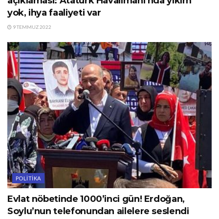
açıklaması: Atatürk Havalimanı’nda yıkım
yok, ihya faaliyeti var
9 TEMMUZ 2022
POLITIKA
Evlat nöbetinde 1000’inci gün! Erdoğan,
Soylu’nun telefonundan ailelere seslendi