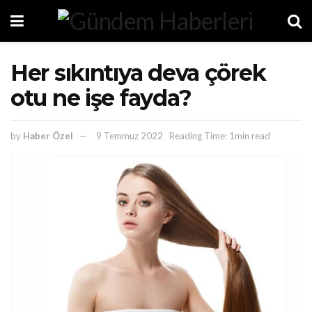
Her sıkıntıya deva çörek
otu ne işe fayda?
by
Haber Özel
9 Temmuz 2022
Reading Time: 1min read