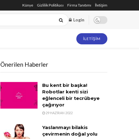
Künye
Gizlilik Politikası
Firma Tanıtımı
İletişim
Login
İLETIŞIM
Önerilen Haberler
Bu kent bir başka!
Robotlar kenti sizi
eğlenceli bir tecrübeye
çağırıyor
29 HAZIRAN 2022
Yaslanmayı bilakis
çevirmenin doğal yolu