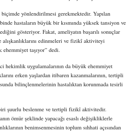
ir biçimde yönlendirilmesi gerekmektedir. Yapılan
abinde hastaların büyük bir kısmında yüksek tansiyon ve
ediğini gösteriyor. Fakat, ameliyatın başarılı sonuçlar
alışkanlıklarını edinmeleri ve fizikî aktiviteyi
ük ehemmiyet taşıyor” dedi.
tici hekimlik uygulamalarının da büyük ehemmiyet
ıklarını erken yaşlardan itibaren kazanmalarının, tertipli
sunda bilinçlenmelerinin hastalıktan korunmada tesirli
ri şuurlu beslenme ve tertipli fizikî aktivitedir.
anın ömür şeklinde yapacağı esaslı değişikliklerle
anlıklarının benimsenmesinin toplum sıhhati açısından