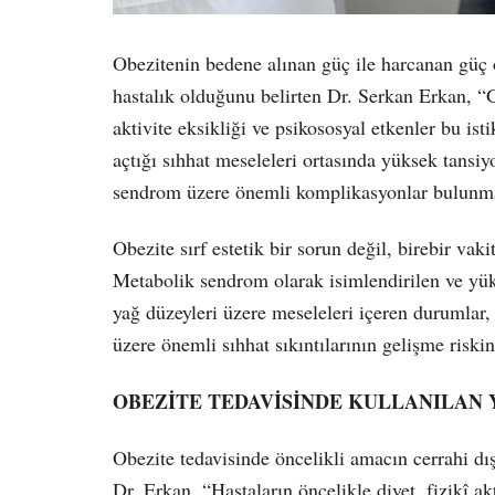
Obezitenin bedene alınan güç ile harcanan güç o
hastalık olduğunu belirten Dr. Serkan Erkan, “Ge
aktivite eksikliği ve psikososyal etkenler bu is
açtığı sıhhat meseleleri ortasında yüksek tansiy
sendrom üzere önemli komplikasyonlar bulunma
Obezite sırf estetik bir sorun değil, birebir vakit
Metabolik sendrom olarak isimlendirilen ve yüks
yağ düzeyleri üzere meseleleri içeren durumlar, 
üzere önemli sıhhat sıkıntılarının gelişme riski
OBEZİTE TEDAVİSİNDE KULLANILAN
Obezite tedavisinde öncelikli amacın cerrahi dı
Dr. Erkan, “Hastaların öncelikle diyet, fizikî akt