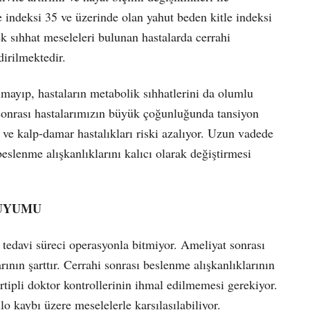
 indeksi 35 ve üzerinde olan yahut beden kitle indeksi
 sıhhat meseleleri bulunan hastalarda cerrahi
dirilmektedir.
lmayıp, hastaların metabolik sıhhatlerini da olumlu
i sonrası hastalarımızın büyük çoğunluğunda tansiyon
 ve kalp-damar hastalıkları riski azalıyor. Uzun vadede
beslenme alışkanlıklarını kalıcı olarak değiştirmesi
 UYUMU
n tedavi süreci operasyonla bitmiyor. Ameliyat sonrası
ının şarttır. Cerrahi sonrası beslenme alışkanlıklarının
tertipli doktor kontrollerinin ihmal edilmemesi gerekiyor.
ilo kaybı üzere meselelerle karşılaşılabiliyor.