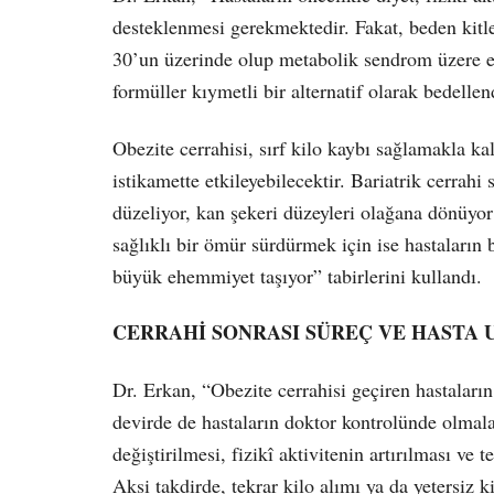
desteklenmesi gerekmektedir. Fakat, beden kitle
30’un üzerinde olup metabolik sendrom üzere ek
formüller kıymetli bir alternatif olarak bedellen
Obezite cerrahisi, sırf kilo kaybı sağlamakla ka
istikamette etkileyebilecektir. Bariatrik cerrah
düzeliyor, kan şekeri düzeyleri olağana dönüyor
sağlıklı bir ömür sürdürmek için ise hastaların 
büyük ehemmiyet taşıyor” tabirlerini kullandı.
CERRAHİ SONRASI SÜREÇ VE HASTA
Dr. Erkan, “Obezite cerrahisi geçiren hastaları
devirde de hastaların doktor kontrolünde olmalar
değiştirilmesi, fizikî aktivitenin artırılması ve 
Aksi takdirde, tekrar kilo alımı ya da yetersiz k