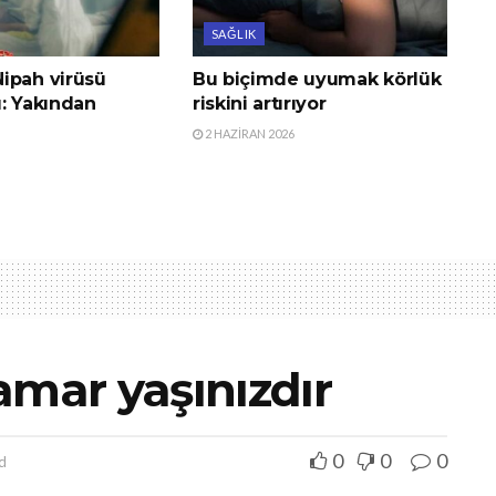
SAĞLIK
ipah virüsü
Bu biçimde uyumak körlük
ı: Yakından
riskini artırıyor
2 HAZIRAN 2026
amar yaşınızdır
0
0
0
d