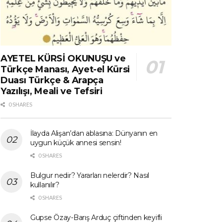
AYETEL KÜRSİ OKUNUŞU ve
Türkçe Manası, Ayet-el Kürsi
Duası Türkçe & Arapça
Yazılışı, Meali ve Tefsiri
0 SHARES
İlayda Alişan’dan ablasına: Dünyanın en
uygun küçük annesi sensin!
0 SHARES
Bulgur nedir? Yararları nelerdir? Nasıl
kullanılır?
0 SHARES
Gupse Özay-Barış Arduç çiftinden keyifli