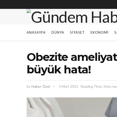
ANASAYFA
DÜNYA
SIYASET
EKONOMI
S
Obezite ameliyat
büyük hata!
by
Haber Özel
5 Mart 2025
Reading Time: 3min rea