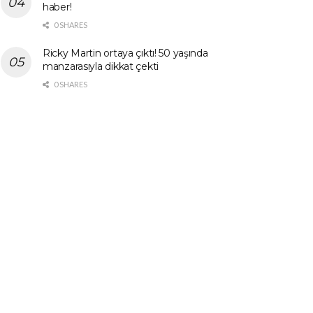
haber!
0 SHARES
Ricky Martin ortaya çıktı! 50 yaşında
manzarasıyla dikkat çekti
0 SHARES