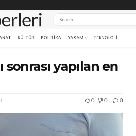
ANAT
KÜLTÜR
POLITIKA
YAŞAM
TEKNOLOJI
ı sonrası yapılan en
0
0
0
d