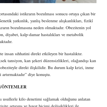
rtasındaki istikrarın bozulması sonucu ortaya çıkan bir
netik yatkınlık, yanlış beslenme alışkanlıkları, fizikî
tikrarın bozulmasına neden olmaktadır. Obezitenin yol
on, diyabet, kalp-damar hastalıkları ve metabolik
ktadır.
te insan sıhhatini direkt etkileyen bir hastalıktır.
ek tansiyon, kan şekeri düzensizlikleri, olağandışı kan
obeziteyle direkt ilişkilidir. Bu durum kalp krizi, inme
ni artırmaktadır” diye konuştu.
 YÖNTEMLER
şı usullerle kilo denetimi sağlamak olduğunu anlatan
ivite artırımı ve hayat biçimi değişiklikleri ile