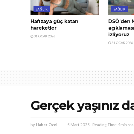
SAĞLIK
SAĞLIK
Hafızaya güç katan
DSÖ’den N
hareketler
açıklamas
izliyoruz
31 OCAK 2026
31 OCAK 2026
Gerçek yaşınız d
by
Haber Özel
5 Mart 2025
Reading Time: 4min rea