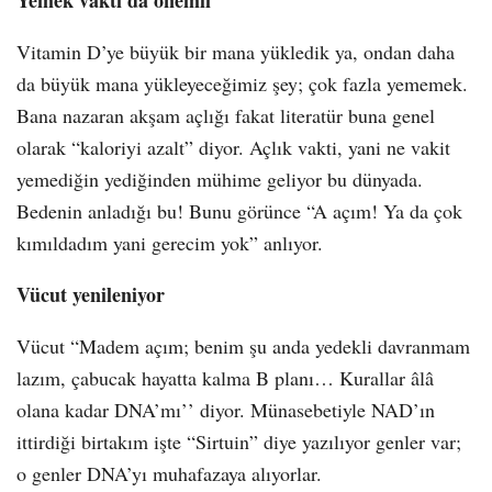
Yemek vakti da önemli
Vitamin D’ye büyük bir mana yükledik ya, ondan daha
da büyük mana yükleyeceğimiz şey; çok fazla yememek.
Bana nazaran akşam açlığı fakat literatür buna genel
olarak “kaloriyi azalt” diyor. Açlık vakti, yani ne vakit
yemediğin yediğinden mühime geliyor bu dünyada.
Bedenin anladığı bu! Bunu görünce “A açım! Ya da çok
kımıldadım yani gerecim yok” anlıyor.
Vücut yenileniyor
Vücut “Madem açım; benim şu anda yedekli davranmam
lazım, çabucak hayatta kalma B planı… Kurallar âlâ
olana kadar DNA’mı’’ diyor. Münasebetiyle NAD’ın
ittirdiği birtakım işte “Sirtuin” diye yazılıyor genler var;
o genler DNA’yı muhafazaya alıyorlar.