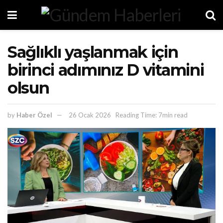
Sağlıklı yaşlanmak için
birinci adımınız D vitamini
olsun
by
Haber Özel
26 Ocak 2026
Reading Time: 7min read