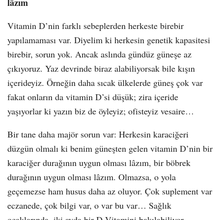
lâzım
Vitamin D’nin farklı sebeplerden herkeste birebir
yapılamaması var. Diyelim ki herkesin genetik kapasitesi
birebir, sorun yok. Ancak aslında gündüz güneşe az
çıkıyoruz. Yaz devrinde biraz alabiliyorsak bile kışın
içerideyiz. Örneğin daha sıcak ülkelerde güneş çok var
fakat onların da vitamin D’si düşük; zira içeride
yaşıyorlar ki yazın biz de öyleyiz; ofisteyiz vesaire…
Bir tane daha majör sorun var: Herkesin karaciğeri
düzgün olmalı ki benim güneşten gelen vitamin D’nin bir
karaciğer durağının uygun olması lâzım, bir böbrek
durağının uygun olması lâzım. Olmazsa, o yola
geçemezse ham husus daha az oluyor. Çok suplement var
eczanede, çok bilgi var, o var bu var… Sağlık
ocaklarında, iki ayda bir D Vitamini bakılabiliyor.