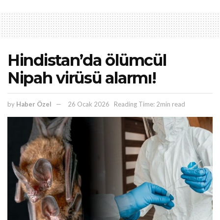
Hindistan’da ölümcül
Nipah virüsü alarmı!
by
Haber Özel
26 Ocak 2026
Reading Time: 2min read