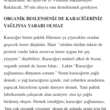
Bakılacak; 50’nin altıysa onu desteklemek gerekiyor.
ORGANİK BESLENSENİZ DE KARACİĞERİNİZ
YAĞLIYSA YARARI OLMAZ
Karaciğer bizim paklık filtremiz ya yiyecekler oradan
geçecek üzere düşünün. Hani ‘’eledim eledim tekrar de
pestisit vardır lakin zerzevat üzere uygun bir şey
yiyeyim’’ diyebiliriz. Karaciğeri natürel alkol de bozar,
organik yemek de lazım falan… Lakin “Karaciğer
yağlanması dünyanın sorunu.” Senin karaciğerin yağlı
demek; o yağ karaciğerin içinde, zati zehirden arındırma
yapacak hücrelerin içinde duruyor demek. Yani paklık
fabrikasında çalışacak alan azalıyor; zira içi yağla
birikmiş oluyor. Demek istediğim; karaciğer yağlanması,
‘ben çok organik yiyorum’ desen de aslında senin için bir