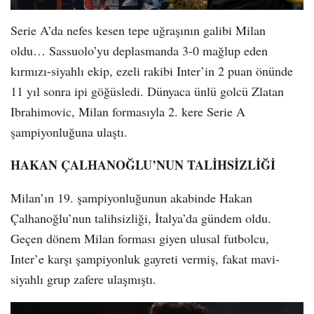
Serie A’da nefes kesen tepe uğraşının galibi Milan
oldu… Sassuolo’yu deplasmanda 3-0 mağlup eden
kırmızı-siyahlı ekip, ezeli rakibi Inter’in 2 puan önünde
11 yıl sonra ipi göğüsledi. Dünyaca ünlü golcü Zlatan
Ibrahimovic, Milan formasıyla 2. kere Serie A
şampiyonluğuna ulaştı.
HAKAN ÇALHANOĞLU’NUN TALİHSİZLİĞİ
Milan’ın 19. şampiyonluğunun akabinde Hakan
Çalhanoğlu’nun talihsizliği, İtalya’da gündem oldu.
Geçen dönem Milan forması giyen ulusal futbolcu,
Inter’e karşı şampiyonluk gayreti vermiş, fakat mavi-
siyahlı grup zafere ulaşmıştı.