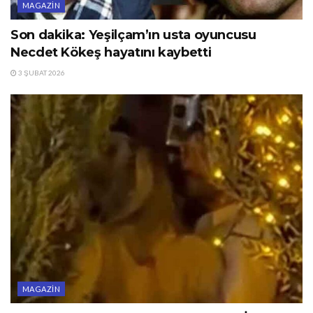
MAGAZIN
Son dakika: Yeşilçam’ın usta oyuncusu
Necdet Kökeş hayatını kaybetti
3 ŞUBAT 2026
MAGAZIN