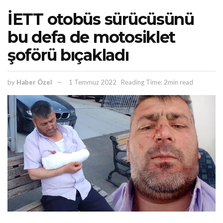
İETT otobüs sürücüsünü
bu defa de motosiklet
şoförü bıçakladı
by
Haber Özel
1 Temmuz 2022
Reading Time: 2min read