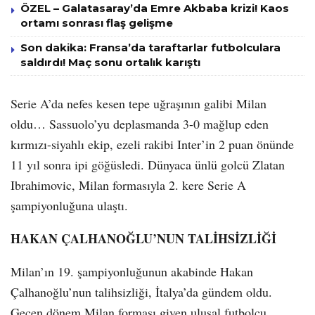
ÖZEL – Galatasaray’da Emre Akbaba krizi! Kaos
ortamı sonrası flaş gelişme
Son dakika: Fransa’da taraftarlar futbolculara
saldırdı! Maç sonu ortalık karıştı
Serie A’da nefes kesen tepe uğraşının galibi Milan
oldu… Sassuolo’yu deplasmanda 3-0 mağlup eden
kırmızı-siyahlı ekip, ezeli rakibi Inter’in 2 puan önünde
11 yıl sonra ipi göğüsledi. Dünyaca ünlü golcü Zlatan
Ibrahimovic, Milan formasıyla 2. kere Serie A
şampiyonluğuna ulaştı.
HAKAN ÇALHANOĞLU’NUN TALİHSİZLİĞİ
Milan’ın 19. şampiyonluğunun akabinde Hakan
Çalhanoğlu’nun talihsizliği, İtalya’da gündem oldu.
Geçen dönem Milan forması giyen ulusal futbolcu,