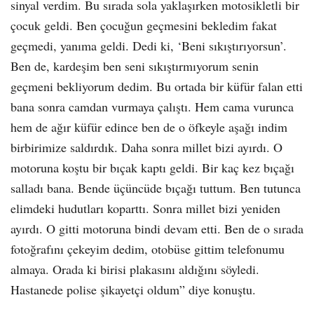
sinyal verdim. Bu sırada sola yaklaşırken motosikletli bir
çocuk geldi. Ben çocuğun geçmesini bekledim fakat
geçmedi, yanıma geldi. Dedi ki, ‘Beni sıkıştırıyorsun’.
Ben de, kardeşim ben seni sıkıştırmıyorum senin
geçmeni bekliyorum dedim. Bu ortada bir küfür falan etti
bana sonra camdan vurmaya çalıştı. Hem cama vurunca
hem de ağır küfür edince ben de o öfkeyle aşağı indim
birbirimize saldırdık. Daha sonra millet bizi ayırdı. O
motoruna koştu bir bıçak kaptı geldi. Bir kaç kez bıçağı
salladı bana. Bende üçüncüde bıçağı tuttum. Ben tutunca
elimdeki hudutları koparttı. Sonra millet bizi yeniden
ayırdı. O gitti motoruna bindi devam etti. Ben de o sırada
fotoğrafını çekeyim dedim, otobüse gittim telefonumu
almaya. Orada ki birisi plakasını aldığını söyledi.
Hastanede polise şikayetçi oldum” diye konuştu.