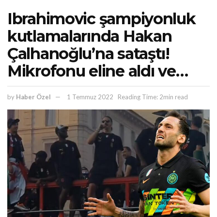
Ibrahimovic şampiyonluk
kutlamalarında Hakan
Çalhanoğlu’na sataştı!
Mikrofonu eline aldı ve…
by
Haber Özel
1 Temmuz 2022
Reading Time: 2min read