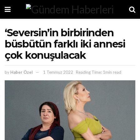
‘Seversin’in birbirinden
büsbütün farklı iki annesi
çok konuşulacak
by
Haber Özel
1 Temmuz 2022
Reading Time: 1min read